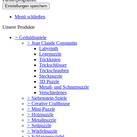
Menü schließen
Unsere Produkte
>
Geduldsspiele
>
Jean Claude Constantin
Labyrinth
Legepuzzle
Trickkisten
Trickschlösser
Trickschrauben
Steckpuzzle
3D Puzzle
Metall- und Schnurpuzzle
Verschiedenes
>
Siebenstein-Spiele
>
Creative Crafthouse
>
Mini-Puzzle
>
Holzpuzzle
>
Metallpuzzle
>
Seilpuzzle
>
Würfelpuzzle
>
Schlangenwürfel