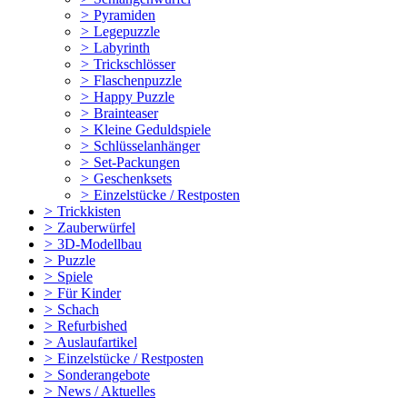
>
Pyramiden
>
Legepuzzle
>
Labyrinth
>
Trickschlösser
>
Flaschenpuzzle
>
Happy Puzzle
>
Brainteaser
>
Kleine Geduldspiele
>
Schlüsselanhänger
>
Set-Packungen
>
Geschenksets
>
Einzelstücke / Restposten
>
Trickkisten
>
Zauberwürfel
>
3D-Modellbau
>
Puzzle
>
Spiele
>
Für Kinder
>
Schach
>
Refurbished
>
Auslaufartikel
>
Einzelstücke / Restposten
>
Sonderangebote
>
News / Aktuelles