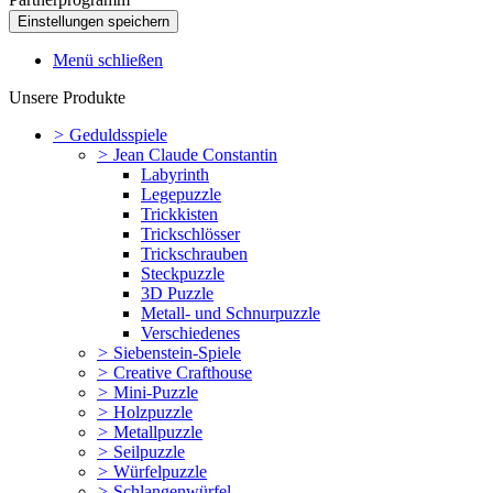
Menü schließen
Unsere Produkte
>
Geduldsspiele
>
Jean Claude Constantin
Labyrinth
Legepuzzle
Trickkisten
Trickschlösser
Trickschrauben
Steckpuzzle
3D Puzzle
Metall- und Schnurpuzzle
Verschiedenes
>
Siebenstein-Spiele
>
Creative Crafthouse
>
Mini-Puzzle
>
Holzpuzzle
>
Metallpuzzle
>
Seilpuzzle
>
Würfelpuzzle
>
Schlangenwürfel