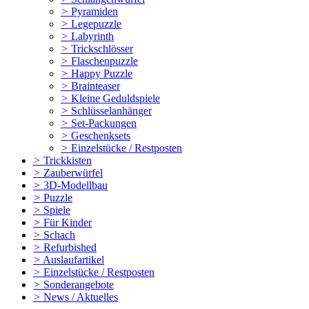
>
Pyramiden
>
Legepuzzle
>
Labyrinth
>
Trickschlösser
>
Flaschenpuzzle
>
Happy Puzzle
>
Brainteaser
>
Kleine Geduldspiele
>
Schlüsselanhänger
>
Set-Packungen
>
Geschenksets
>
Einzelstücke / Restposten
>
Trickkisten
>
Zauberwürfel
>
3D-Modellbau
>
Puzzle
>
Spiele
>
Für Kinder
>
Schach
>
Refurbished
>
Auslaufartikel
>
Einzelstücke / Restposten
>
Sonderangebote
>
News / Aktuelles