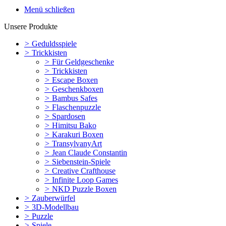
Menü schließen
Unsere Produkte
>
Geduldsspiele
>
Trickkisten
>
Für Geldgeschenke
>
Trickkisten
>
Escape Boxen
>
Geschenkboxen
>
Bambus Safes
>
Flaschenpuzzle
>
Spardosen
>
Himitsu Bako
>
Karakuri Boxen
>
TransylvanyArt
>
Jean Claude Constantin
>
Siebenstein-Spiele
>
Creative Crafthouse
>
Infinite Loop Games
>
NKD Puzzle Boxen
>
Zauberwürfel
>
3D-Modellbau
>
Puzzle
>
Spiele