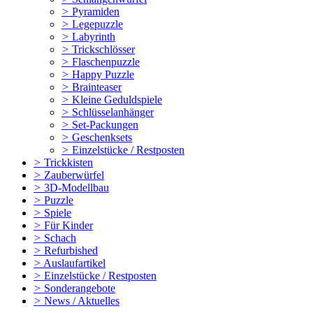
>
Pyramiden
>
Legepuzzle
>
Labyrinth
>
Trickschlösser
>
Flaschenpuzzle
>
Happy Puzzle
>
Brainteaser
>
Kleine Geduldspiele
>
Schlüsselanhänger
>
Set-Packungen
>
Geschenksets
>
Einzelstücke / Restposten
>
Trickkisten
>
Zauberwürfel
>
3D-Modellbau
>
Puzzle
>
Spiele
>
Für Kinder
>
Schach
>
Refurbished
>
Auslaufartikel
>
Einzelstücke / Restposten
>
Sonderangebote
>
News / Aktuelles