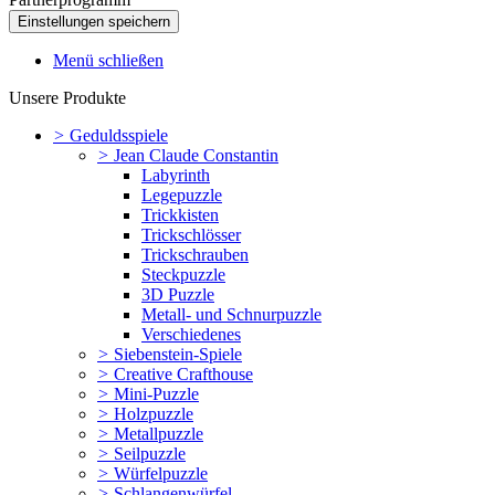
Menü schließen
Unsere Produkte
>
Geduldsspiele
>
Jean Claude Constantin
Labyrinth
Legepuzzle
Trickkisten
Trickschlösser
Trickschrauben
Steckpuzzle
3D Puzzle
Metall- und Schnurpuzzle
Verschiedenes
>
Siebenstein-Spiele
>
Creative Crafthouse
>
Mini-Puzzle
>
Holzpuzzle
>
Metallpuzzle
>
Seilpuzzle
>
Würfelpuzzle
>
Schlangenwürfel