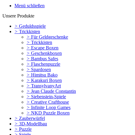
Menü schließen
Unsere Produkte
>
Geduldsspiele
>
Trickkisten
>
Für Geldgeschenke
>
Trickkisten
>
Escape Boxen
>
Geschenkboxen
>
Bambus Safes
>
Flaschenpuzzle
>
Spardosen
>
Himitsu Bako
>
Karakuri Boxen
>
TransylvanyArt
>
Jean Claude Constantin
>
Siebenstein-Spiele
>
Creative Crafthouse
>
Infinite Loop Games
>
NKD Puzzle Boxen
>
Zauberwürfel
>
3D-Modellbau
>
Puzzle
>
Spiele