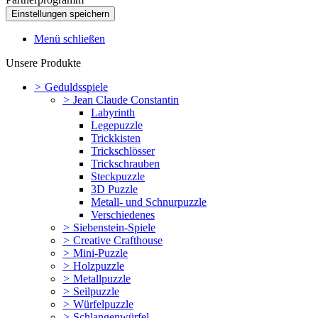
Menü schließen
Unsere Produkte
>
Geduldsspiele
>
Jean Claude Constantin
Labyrinth
Legepuzzle
Trickkisten
Trickschlösser
Trickschrauben
Steckpuzzle
3D Puzzle
Metall- und Schnurpuzzle
Verschiedenes
>
Siebenstein-Spiele
>
Creative Crafthouse
>
Mini-Puzzle
>
Holzpuzzle
>
Metallpuzzle
>
Seilpuzzle
>
Würfelpuzzle
>
Schlangenwürfel