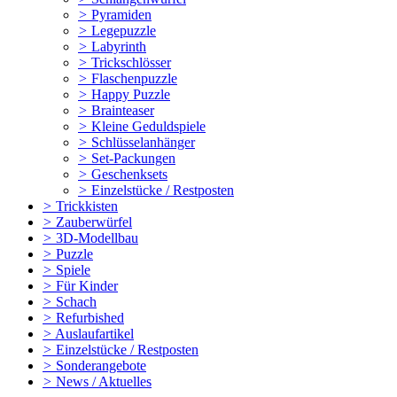
>
Pyramiden
>
Legepuzzle
>
Labyrinth
>
Trickschlösser
>
Flaschenpuzzle
>
Happy Puzzle
>
Brainteaser
>
Kleine Geduldspiele
>
Schlüsselanhänger
>
Set-Packungen
>
Geschenksets
>
Einzelstücke / Restposten
>
Trickkisten
>
Zauberwürfel
>
3D-Modellbau
>
Puzzle
>
Spiele
>
Für Kinder
>
Schach
>
Refurbished
>
Auslaufartikel
>
Einzelstücke / Restposten
>
Sonderangebote
>
News / Aktuelles