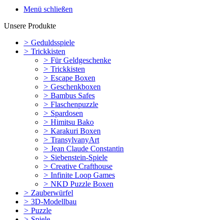
Menü schließen
Unsere Produkte
>
Geduldsspiele
>
Trickkisten
>
Für Geldgeschenke
>
Trickkisten
>
Escape Boxen
>
Geschenkboxen
>
Bambus Safes
>
Flaschenpuzzle
>
Spardosen
>
Himitsu Bako
>
Karakuri Boxen
>
TransylvanyArt
>
Jean Claude Constantin
>
Siebenstein-Spiele
>
Creative Crafthouse
>
Infinite Loop Games
>
NKD Puzzle Boxen
>
Zauberwürfel
>
3D-Modellbau
>
Puzzle
>
Spiele