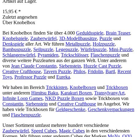
Artikel auf Lager.
15,95 € *
Zuletzt angesehen
Über Knobelbox
Bei Knobelbox finden Sie über 4.000
Geduldsspiele
,
Brain Teaser
,
Knobelspiele
,
Zauberwürfel
,
3D-Modellbausätze
,
Puzzle
und
Denkspiele
aller Art. Wir führen
Metallpuzzle
,
Holzpuzzle
,
Bambuspuzzle
,
Seilpuzzle
,
Legepuzzle
,
Würfelpuzzle
,
Mini-Puzzle
,
Schlangenwürfel
,
Pyramiden
,
Trickschlösser
,
Flaschenpuzzle
und
diverse weitere Puzzlearten aus der ganzen Welt. Unter anderem
von
Jean Claude Constantin
,
Siebenstein
,
Huzzle Cast Puzzle
,
Creative Crafthouse
,
Tavern Puzzle
,
Philos
,
Fridolin
,
Bartl
,
Recent
Toys
,
Professor Puzzle
und
Eureka
.
Wir haben im Bereich
Trickkisten
,
Knobelboxen
und
Trickboxen
unter anderem
Himitsu Baku
,
Karakuri Boxen
,
TransylvanyArt
,
Infinite Loop Games
,
NKD Puzzle Boxen
sowie Trickboxen von
Constantin
,
Siebenstein
und
Creative Crafthouse
im Angebot. Wir
haben viele Trickboxen für
Geldgeschenke
,
Geschenkverpackungen
und
Flaschenpuzzle
.
Unser Sortiment umfasst mehrere hundert verschiedene
Zauberwürfel
,
Speed Cubes
,
Magic Cubes
in den verschiedensten
Formen. Wir führen unter anderem Cubes der Marken
MoYu
,
QiYi
,