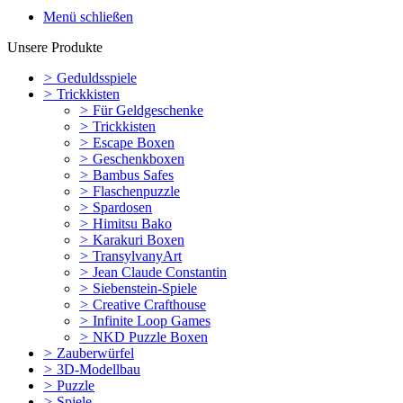
Menü schließen
Unsere Produkte
>
Geduldsspiele
>
Trickkisten
>
Für Geldgeschenke
>
Trickkisten
>
Escape Boxen
>
Geschenkboxen
>
Bambus Safes
>
Flaschenpuzzle
>
Spardosen
>
Himitsu Bako
>
Karakuri Boxen
>
TransylvanyArt
>
Jean Claude Constantin
>
Siebenstein-Spiele
>
Creative Crafthouse
>
Infinite Loop Games
>
NKD Puzzle Boxen
>
Zauberwürfel
>
3D-Modellbau
>
Puzzle
>
Spiele