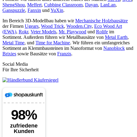
ShengShou
,
Meffert
,
Cubbing Classroom
,
Dayan
,
LanLan
,
Ganspuzzle
,
Fanxin
und
YuXin
.
Im Bereich 3D-Modellbau haben wir
Mechanische Holzbausätze
der Firmen
Ugears
,
Wood Trick
,
Wooden.City
,
Eco Wood Art
(EWA)
,
Rokr
,
Veter Models
,
Mr. Playwood
und
Rolife
im
Sortiment. Außerdem führen wir Metallbausätze von
Metal Earth
,
Metal Time
, und
Time for Machine
. Wir führen ein umfangreiches
Sortiment an Klemmbausteinen im Nanoformat von
Nanoblock
und
Brixies
sowie Bausätze von
Franzis
.
Social Media
Für Ihre Sicherheit