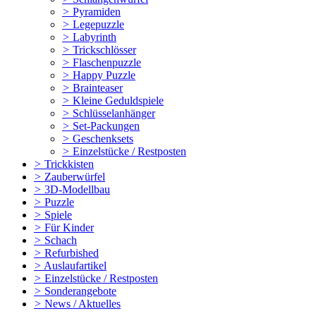
>
Pyramiden
>
Legepuzzle
>
Labyrinth
>
Trickschlösser
>
Flaschenpuzzle
>
Happy Puzzle
>
Brainteaser
>
Kleine Geduldspiele
>
Schlüsselanhänger
>
Set-Packungen
>
Geschenksets
>
Einzelstücke / Restposten
>
Trickkisten
>
Zauberwürfel
>
3D-Modellbau
>
Puzzle
>
Spiele
>
Für Kinder
>
Schach
>
Refurbished
>
Auslaufartikel
>
Einzelstücke / Restposten
>
Sonderangebote
>
News / Aktuelles