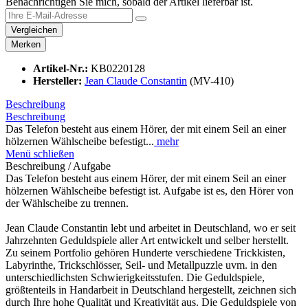
Benachrichtigen Sie mich, sobald der Artikel lieferbar ist.
Vergleichen
Merken
Artikel-Nr.:
KB0220128
Hersteller:
Jean Claude Constantin
(MV-410)
Beschreibung
Beschreibung
Das Telefon besteht aus einem Hörer, der mit einem Seil an einer
hölzernen Wählscheibe befestigt...
mehr
Menü schließen
Beschreibung / Aufgabe
Das Telefon besteht aus einem Hörer, der mit einem Seil an einer
hölzernen Wählscheibe befestigt ist. Aufgabe ist es, den Hörer von
der Wählscheibe zu trennen.
Jean Claude Constantin lebt und arbeitet in Deutschland, wo er seit
Jahrzehnten Geduldspiele aller Art entwickelt und selber herstellt.
Zu seinem Portfolio gehören Hunderte verschiedene Trickkisten,
Labyrinthe, Trickschlösser, Seil- und Metallpuzzle uvm. in den
unterschiedlichsten Schwierigkeitsstufen. Die Geduldspiele,
größtenteils in Handarbeit in Deutschland hergestellt, zeichnen sich
durch Ihre hohe Qualität und Kreativität aus. Die Geduldspiele von