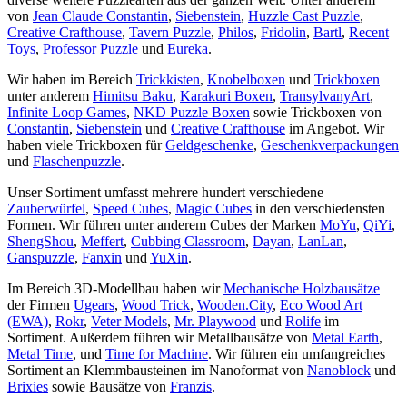
von
Jean Claude Constantin
,
Siebenstein
,
Huzzle Cast Puzzle
,
Creative Crafthouse
,
Tavern Puzzle
,
Philos
,
Fridolin
,
Bartl
,
Recent
Toys
,
Professor Puzzle
und
Eureka
.
Wir haben im Bereich
Trickkisten
,
Knobelboxen
und
Trickboxen
unter anderem
Himitsu Baku
,
Karakuri Boxen
,
TransylvanyArt
,
Infinite Loop Games
,
NKD Puzzle Boxen
sowie Trickboxen von
Constantin
,
Siebenstein
und
Creative Crafthouse
im Angebot. Wir
haben viele Trickboxen für
Geldgeschenke
,
Geschenkverpackungen
und
Flaschenpuzzle
.
Unser Sortiment umfasst mehrere hundert verschiedene
Zauberwürfel
,
Speed Cubes
,
Magic Cubes
in den verschiedensten
Formen. Wir führen unter anderem Cubes der Marken
MoYu
,
QiYi
,
ShengShou
,
Meffert
,
Cubbing Classroom
,
Dayan
,
LanLan
,
Ganspuzzle
,
Fanxin
und
YuXin
.
Im Bereich 3D-Modellbau haben wir
Mechanische Holzbausätze
der Firmen
Ugears
,
Wood Trick
,
Wooden.City
,
Eco Wood Art
(EWA)
,
Rokr
,
Veter Models
,
Mr. Playwood
und
Rolife
im
Sortiment. Außerdem führen wir Metallbausätze von
Metal Earth
,
Metal Time
, und
Time for Machine
. Wir führen ein umfangreiches
Sortiment an Klemmbausteinen im Nanoformat von
Nanoblock
und
Brixies
sowie Bausätze von
Franzis
.