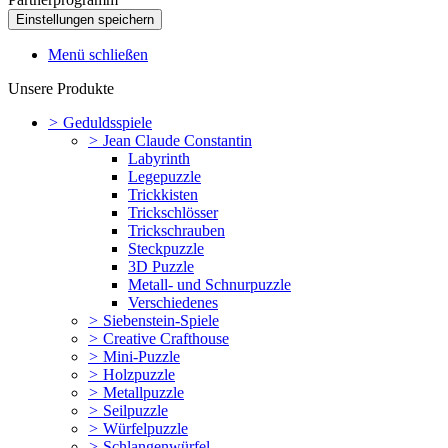
Menü schließen
Unsere Produkte
>
Geduldsspiele
>
Jean Claude Constantin
Labyrinth
Legepuzzle
Trickkisten
Trickschlösser
Trickschrauben
Steckpuzzle
3D Puzzle
Metall- und Schnurpuzzle
Verschiedenes
>
Siebenstein-Spiele
>
Creative Crafthouse
>
Mini-Puzzle
>
Holzpuzzle
>
Metallpuzzle
>
Seilpuzzle
>
Würfelpuzzle
>
Schlangenwürfel