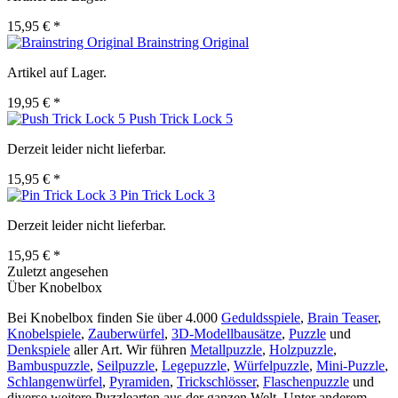
15,95 € *
Brainstring Original
Artikel auf Lager.
19,95 € *
Push Trick Lock 5
Derzeit leider nicht lieferbar.
15,95 € *
Pin Trick Lock 3
Derzeit leider nicht lieferbar.
15,95 € *
Zuletzt angesehen
Über Knobelbox
Bei Knobelbox finden Sie über 4.000
Geduldsspiele
,
Brain Teaser
,
Knobelspiele
,
Zauberwürfel
,
3D-Modellbausätze
,
Puzzle
und
Denkspiele
aller Art. Wir führen
Metallpuzzle
,
Holzpuzzle
,
Bambuspuzzle
,
Seilpuzzle
,
Legepuzzle
,
Würfelpuzzle
,
Mini-Puzzle
,
Schlangenwürfel
,
Pyramiden
,
Trickschlösser
,
Flaschenpuzzle
und
diverse weitere Puzzlearten aus der ganzen Welt. Unter anderem