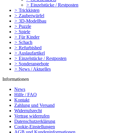
>
Einzelstücke / Restposten
>
Trickkisten
>
Zauberwürfel
>
3D-Modellbau
>
Puzzle
>
Spiele
>
Für Kinder
>
Schach
>
Refurbished
>
Auslaufartikel
>
Einzelstücke / Restposten
>
Sonderangebote
>
News / Aktuelles
Informationen
News
Hilfe / FAQ
Kontakt
Zahlung und Versand
Widerrufsrecht
Vertrag widerrufen
Datenschutzerklärung
Cookie-Einstellungen
AGB und Kundeninformationen