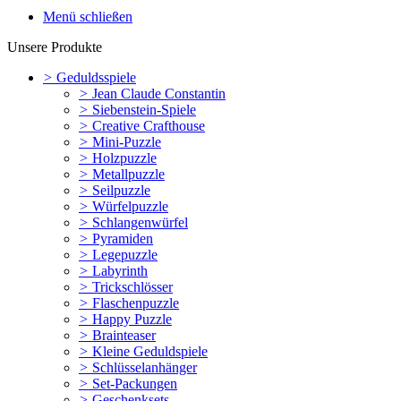
Menü schließen
Unsere Produkte
>
Geduldsspiele
>
Jean Claude Constantin
>
Siebenstein-Spiele
>
Creative Crafthouse
>
Mini-Puzzle
>
Holzpuzzle
>
Metallpuzzle
>
Seilpuzzle
>
Würfelpuzzle
>
Schlangenwürfel
>
Pyramiden
>
Legepuzzle
>
Labyrinth
>
Trickschlösser
>
Flaschenpuzzle
>
Happy Puzzle
>
Brainteaser
>
Kleine Geduldspiele
>
Schlüsselanhänger
>
Set-Packungen
>
Geschenksets