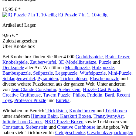
15,95 € *
IQ Puzzle 7 in 1, 10-teilig
Artikel auf Lager.
9,95 € *
Zuletzt angesehen
Über Knobelbox
Bei Knobelbox finden Sie über 4.000
Geduldsspiele
,
Brain Teaser
,
Knobelspiele
,
Zauberwürfel
,
3D-Modellbausätze
,
Puzzle
und
Denkspiele
aller Art. Wir führen
Metallpuzzle
,
Holzpuzzle
,
Bambuspuzzle
,
Seilpuzzle
,
Legepuzzle
,
Würfelpuzzle
,
Mini-Puzzle
,
Schlangenwürfel
,
Pyramiden
,
Trickschlösser
,
Flaschenpuzzle
und
diverse weitere Puzzlearten aus der ganzen Welt. Unter anderem
von
Jean Claude Constantin
,
Siebenstein
,
Huzzle Cast Puzzle
,
Creative Crafthouse
,
Tavern Puzzle
,
Philos
,
Fridolin
,
Bartl
,
Recent
Toys
,
Professor Puzzle
und
Eureka
.
Wir haben im Bereich
Trickkisten
,
Knobelboxen
und
Trickboxen
unter anderem
Himitsu Baku
,
Karakuri Boxen
,
TransylvanyArt
,
Infinite Loop Games
,
NKD Puzzle Boxen
sowie Trickboxen von
Constantin
,
Siebenstein
und
Creative Crafthouse
im Angebot. Wir
haben viele Trickboxen für
Geldgeschenke
,
Geschenkverpackungen