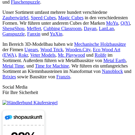
und
Flaschenpuzzle
.
Unser Sortiment umfasst mehrere hundert verschiedene
Zauberwürfel
,
Speed Cubes
,
Magic Cubes
in den verschiedensten
Formen. Wir führen unter anderem Cubes der Marken
MoYu
,
QiYi
,
ShengShou
,
Meffert
,
Cubbing Classroom
,
Dayan
,
LanLan
,
Ganspuzzle
,
Fanxin
und
YuXin
.
Im Bereich 3D-Modellbau haben wir
Mechanische Holzbausätze
der Firmen
Ugears
,
Wood Trick
,
Wooden.City
,
Eco Wood Art
(EWA)
,
Rokr
,
Veter Models
,
Mr. Playwood
und
Rolife
im
Sortiment. Außerdem führen wir Metallbausätze von
Metal Earth
,
Metal Time
, und
Time for Machine
. Wir führen ein umfangreiches
Sortiment an Klemmbausteinen im Nanoformat von
Nanoblock
und
Brixies
sowie Bausätze von
Franzis
.
Social Media
Für Ihre Sicherheit