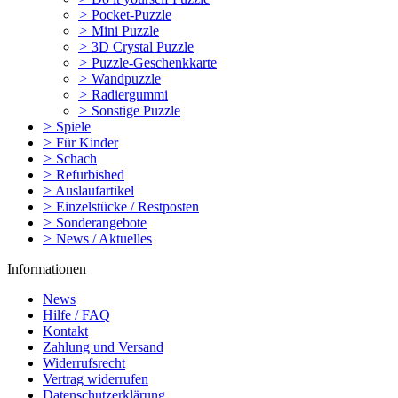
>
Pocket-Puzzle
>
Mini Puzzle
>
3D Crystal Puzzle
>
Puzzle-Geschenkkarte
>
Wandpuzzle
>
Radiergummi
>
Sonstige Puzzle
>
Spiele
>
Für Kinder
>
Schach
>
Refurbished
>
Auslaufartikel
>
Einzelstücke / Restposten
>
Sonderangebote
>
News / Aktuelles
Informationen
News
Hilfe / FAQ
Kontakt
Zahlung und Versand
Widerrufsrecht
Vertrag widerrufen
Datenschutzerklärung