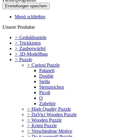
Menü schließen
Unsere Produkte
>
Geduldsspiele
>
Trickkisten
>
Zauberwürfel
>
3D-Modellbau
>
Puzzle
>
Curiosi Puzzle
Palapeli
Double
Stella
Sternzeichen
Picoli
Q
Zubehör
>
High Quality Puzzle
>
DaVici Wooden Puzzle
>
Wooden Puzzle
>
Krimi Puzzle
>
Verschiedene Motive
>
Do it yourself Puzzle