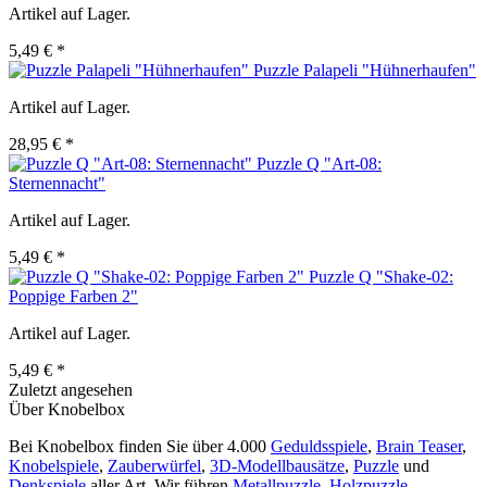
Artikel auf Lager.
5,49 € *
Puzzle Palapeli "Hühnerhaufen"
Artikel auf Lager.
28,95 € *
Puzzle Q "Art-08:
Sternennacht"
Artikel auf Lager.
5,49 € *
Puzzle Q "Shake-02:
Poppige Farben 2"
Artikel auf Lager.
5,49 € *
Zuletzt angesehen
Über Knobelbox
Bei Knobelbox finden Sie über 4.000
Geduldsspiele
,
Brain Teaser
,
Knobelspiele
,
Zauberwürfel
,
3D-Modellbausätze
,
Puzzle
und
Denkspiele
aller Art. Wir führen
Metallpuzzle
,
Holzpuzzle
,