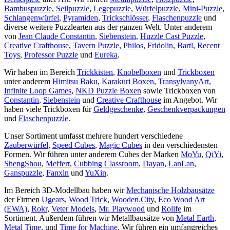
Bambuspuzzle
,
Seilpuzzle
,
Legepuzzle
,
Würfelpuzzle
,
Mini-Puzzle
,
Schlangenwürfel
,
Pyramiden
,
Trickschlösser
,
Flaschenpuzzle
und
diverse weitere Puzzlearten aus der ganzen Welt. Unter anderem
von
Jean Claude Constantin
,
Siebenstein
,
Huzzle Cast Puzzle
,
Creative Crafthouse
,
Tavern Puzzle
,
Philos
,
Fridolin
,
Bartl
,
Recent
Toys
,
Professor Puzzle
und
Eureka
.
Wir haben im Bereich
Trickkisten
,
Knobelboxen
und
Trickboxen
unter anderem
Himitsu Baku
,
Karakuri Boxen
,
TransylvanyArt
,
Infinite Loop Games
,
NKD Puzzle Boxen
sowie Trickboxen von
Constantin
,
Siebenstein
und
Creative Crafthouse
im Angebot. Wir
haben viele Trickboxen für
Geldgeschenke
,
Geschenkverpackungen
und
Flaschenpuzzle
.
Unser Sortiment umfasst mehrere hundert verschiedene
Zauberwürfel
,
Speed Cubes
,
Magic Cubes
in den verschiedensten
Formen. Wir führen unter anderem Cubes der Marken
MoYu
,
QiYi
,
ShengShou
,
Meffert
,
Cubbing Classroom
,
Dayan
,
LanLan
,
Ganspuzzle
,
Fanxin
und
YuXin
.
Im Bereich 3D-Modellbau haben wir
Mechanische Holzbausätze
der Firmen
Ugears
,
Wood Trick
,
Wooden.City
,
Eco Wood Art
(EWA)
,
Rokr
,
Veter Models
,
Mr. Playwood
und
Rolife
im
Sortiment. Außerdem führen wir Metallbausätze von
Metal Earth
,
Metal Time
, und
Time for Machine
. Wir führen ein umfangreiches