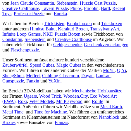
von
Jean Claude Constantin
,
Siebenstein
,
Huzzle Cast Puzzle
,
Creative Crafthouse
,
Tavern Puzzle
,
Philos
,
Fridolin
,
Bartl
,
Recent
Toys
,
Professor Puzzle
und
Eureka
.
Wir haben im Bereich
Trickkisten
,
Knobelboxen
und
Trickboxen
unter anderem
Himitsu Baku
,
Karakuri Boxen
,
TransylvanyArt
,
Infinite Loop Games
,
NKD Puzzle Boxen
sowie Trickboxen von
Constantin
,
Siebenstein
und
Creative Crafthouse
im Angebot. Wir
haben viele Trickboxen für
Geldgeschenke
,
Geschenkverpackungen
und
Flaschenpuzzle
.
Unser Sortiment umfasst mehrere hundert verschiedene
Zauberwürfel
,
Speed Cubes
,
Magic Cubes
in den verschiedensten
Formen. Wir führen unter anderem Cubes der Marken
MoYu
,
QiYi
,
ShengShou
,
Meffert
,
Cubbing Classroom
,
Dayan
,
LanLan
,
Ganspuzzle
,
Fanxin
und
YuXin
.
Im Bereich 3D-Modellbau haben wir
Mechanische Holzbausätze
der Firmen
Ugears
,
Wood Trick
,
Wooden.City
,
Eco Wood Art
(EWA)
,
Rokr
,
Veter Models
,
Mr. Playwood
und
Rolife
im
Sortiment. Außerdem führen wir Metallbausätze von
Metal Earth
,
Metal Time
, und
Time for Machine
. Wir führen ein umfangreiches
Sortiment an Klemmbausteinen im Nanoformat von
Nanoblock
und
Brixies
sowie Bausätze von
Franzis
.