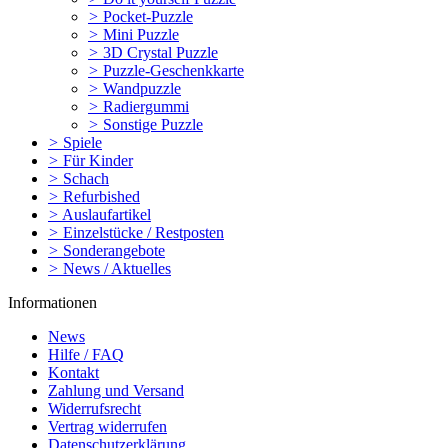
>
Pocket-Puzzle
>
Mini Puzzle
>
3D Crystal Puzzle
>
Puzzle-Geschenkkarte
>
Wandpuzzle
>
Radiergummi
>
Sonstige Puzzle
>
Spiele
>
Für Kinder
>
Schach
>
Refurbished
>
Auslaufartikel
>
Einzelstücke / Restposten
>
Sonderangebote
>
News / Aktuelles
Informationen
News
Hilfe / FAQ
Kontakt
Zahlung und Versand
Widerrufsrecht
Vertrag widerrufen
Datenschutzerklärung