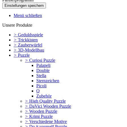
Menü schließen
Unsere Produkte
>
Geduldsspiele
>
Trickkisten
>
Zauberwürfel
>
3D-Modellbau
>
Puzzle
>
Curiosi Puzzle
Palapeli
Double
Stella
Sternzeichen
Picoli
Q
Zubehör
>
High Quality Puzzle
>
DaVici Wooden Puzzle
>
Wooden Puzzle
>
Krimi Puzzle
>
Verschiedene Motive
>
Do it yourself Puzzle