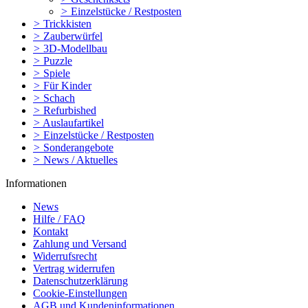
>
Einzelstücke / Restposten
>
Trickkisten
>
Zauberwürfel
>
3D-Modellbau
>
Puzzle
>
Spiele
>
Für Kinder
>
Schach
>
Refurbished
>
Auslaufartikel
>
Einzelstücke / Restposten
>
Sonderangebote
>
News / Aktuelles
Informationen
News
Hilfe / FAQ
Kontakt
Zahlung und Versand
Widerrufsrecht
Vertrag widerrufen
Datenschutzerklärung
Cookie-Einstellungen
AGB und Kundeninformationen