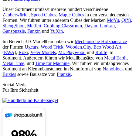
Unser Sortiment umfasst mehrere hundert verschiedene
Zauberwürfel
,
Speed Cubes
,
Magic Cubes
in den verschiedensten
Formen. Wir führen unter anderem Cubes der Marken
MoYu
,
QiYi
,
ShengShou
,
Meffert
,
Cubbing Classroom
,
Dayan
,
LanLan
,
Ganspuzzle
,
Fanxin
und
YuXin
.
Im Bereich 3D-Modellbau haben wir
Mechanische Holzbausätze
der Firmen
Ugears
,
Wood Trick
,
Wooden.City
,
Eco Wood Art
(EWA)
,
Rokr
,
Veter Models
,
Mr. Playwood
und
Rolife
im
Sortiment. Außerdem führen wir Metallbausätze von
Metal Earth
,
Metal Time
, und
Time for Machine
. Wir führen ein umfangreiches
Sortiment an Klemmbausteinen im Nanoformat von
Nanoblock
und
Brixies
sowie Bausätze von
Franzis
.
Social Media
Für Ihre Sicherheit