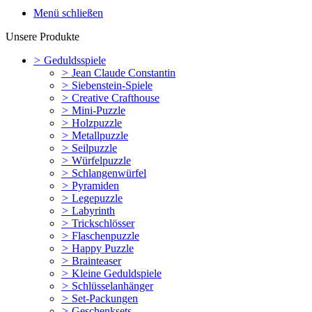
Menü schließen
Unsere Produkte
>
Geduldsspiele
>
Jean Claude Constantin
>
Siebenstein-Spiele
>
Creative Crafthouse
>
Mini-Puzzle
>
Holzpuzzle
>
Metallpuzzle
>
Seilpuzzle
>
Würfelpuzzle
>
Schlangenwürfel
>
Pyramiden
>
Legepuzzle
>
Labyrinth
>
Trickschlösser
>
Flaschenpuzzle
>
Happy Puzzle
>
Brainteaser
>
Kleine Geduldspiele
>
Schlüsselanhänger
>
Set-Packungen
>
Geschenksets