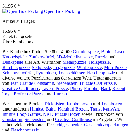
31,95 € *
Open-Box-Packing
Artikel auf Lager.
15,95 € *
Zuletzt angesehen
Über Knobelbox
Bei Knobelbox finden Sie über 4.000
Geduldsspiele
,
Brain Teaser
,
Knobelspiele
,
Zauberwürfel
,
3D-Modellbausätze
,
Puzzle
und
Denkspiele
aller Art. Wir führen
Metallpuzzle
,
Holzpuzzle
,
Bambuspuzzle
,
Seilpuzzle
,
Legepuzzle
,
Würfelpuzzle
,
Mini-Puzzle
,
Schlangenwürfel
,
Pyramiden
,
Trickschlösser
,
Flaschenpuzzle
und
diverse weitere Puzzlearten aus der ganzen Welt. Unter anderem
von
Jean Claude Constantin
,
Siebenstein
,
Huzzle Cast Puzzle
,
Creative Crafthouse
,
Tavern Puzzle
,
Philos
,
Fridolin
,
Bartl
,
Recent
Toys
,
Professor Puzzle
und
Eureka
.
Wir haben im Bereich
Trickkisten
,
Knobelboxen
und
Trickboxen
unter anderem
Himitsu Baku
,
Karakuri Boxen
,
TransylvanyArt
,
Infinite Loop Games
,
NKD Puzzle Boxen
sowie Trickboxen von
Constantin
,
Siebenstein
und
Creative Crafthouse
im Angebot. Wir
haben viele Trickboxen für
Geldgeschenke
,
Geschenkverpackungen
und
Flaschenpuzzle
.