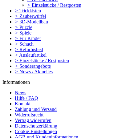
>
Einzelstücke / Restposten
>
Trickkisten
>
Zauberwürfel
>
3D-Modellbau
>
Puzzle
>
Spiele
>
Für Kinder
>
Schach
>
Refurbished
>
Auslaufartikel
>
Einzelstücke / Restposten
>
Sonderangebote
>
News / Aktuelles
Informationen
News
Hilfe / FAQ
Kontakt
Zahlung und Versand
Widerrufsrecht
Vertrag widerrufen
Datenschutzerklärung
Cookie-Einstellungen
AGB und Kundeninformationen