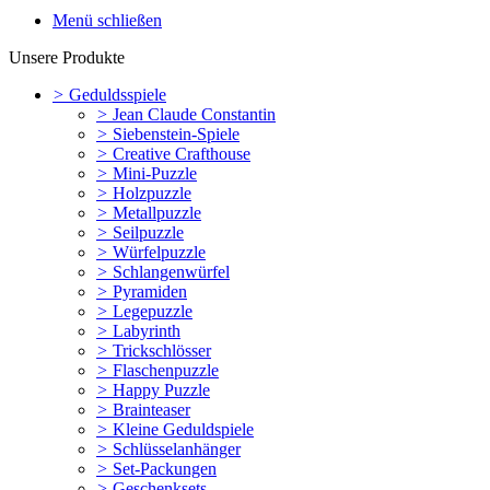
Menü schließen
Unsere Produkte
>
Geduldsspiele
>
Jean Claude Constantin
>
Siebenstein-Spiele
>
Creative Crafthouse
>
Mini-Puzzle
>
Holzpuzzle
>
Metallpuzzle
>
Seilpuzzle
>
Würfelpuzzle
>
Schlangenwürfel
>
Pyramiden
>
Legepuzzle
>
Labyrinth
>
Trickschlösser
>
Flaschenpuzzle
>
Happy Puzzle
>
Brainteaser
>
Kleine Geduldspiele
>
Schlüsselanhänger
>
Set-Packungen
>
Geschenksets