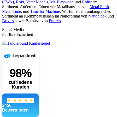
(EWA)
,
Rokr
,
Veter Models
,
Mr. Playwood
und
Rolife
im
Sortiment. Außerdem führen wir Metallbausätze von
Metal Earth
,
Metal Time
, und
Time for Machine
. Wir führen ein umfangreiches
Sortiment an Klemmbausteinen im Nanoformat von
Nanoblock
und
Brixies
sowie Bausätze von
Franzis
.
Social Media
Für Ihre Sicherheit