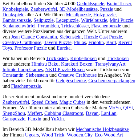
Bei Knobelbox finden Sie über 4.000
Geduldsspiele
,
Brain Teaser
,
Knobelspiele
,
Zauberwürfel
,
3D-Modellbausätze
,
Puzzle
und
Denkspiele
aller Art. Wir führen
Metallpuzzle
,
Holzpuzzle
,
Bambuspuzzle
,
Seilpuzzle
,
Legepuzzle
,
Würfelpuzzle
,
Mini-Puzzle
,
Schlangenwürfel
,
Pyramiden
,
Trickschlösser
,
Flaschenpuzzle
und
diverse weitere Puzzlearten aus der ganzen Welt. Unter anderem
von
Jean Claude Constantin
,
Siebenstein
,
Huzzle Cast Puzzle
,
Creative Crafthouse
,
Tavern Puzzle
,
Philos
,
Fridolin
,
Bartl
,
Recent
Toys
,
Professor Puzzle
und
Eureka
.
Wir haben im Bereich
Trickkisten
,
Knobelboxen
und
Trickboxen
unter anderem
Himitsu Baku
,
Karakuri Boxen
,
TransylvanyArt
,
Infinite Loop Games
,
NKD Puzzle Boxen
sowie Trickboxen von
Constantin
,
Siebenstein
und
Creative Crafthouse
im Angebot. Wir
haben viele Trickboxen für
Geldgeschenke
,
Geschenkverpackungen
und
Flaschenpuzzle
.
Unser Sortiment umfasst mehrere hundert verschiedene
Zauberwürfel
,
Speed Cubes
,
Magic Cubes
in den verschiedensten
Formen. Wir führen unter anderem Cubes der Marken
MoYu
,
QiYi
,
ShengShou
,
Meffert
,
Cubbing Classroom
,
Dayan
,
LanLan
,
Ganspuzzle
,
Fanxin
und
YuXin
.
Im Bereich 3D-Modellbau haben wir
Mechanische Holzbausätze
der Firmen
Ugears
,
Wood Trick
,
Wooden.City
,
Eco Wood Art