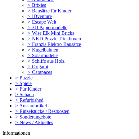
>
Brixies
>
Bausätze für Kinder
>
IDventure
>
Escape Welt
>
3D Papiermodelle
>
Wise Elk Mini Bricks
>
NKD Puzzle Trickboxen
>
Franzis Elektro-Bausätze
>
Kugelbahnen
>
Solarmodelle
>
Schiffe aus Holz
>
Origami
>
Carapaces
>
Puzzle
>
Spiele
>
Für Kinder
>
Schach
>
Refurbished
>
Auslaufartikel
>
Einzelstücke / Restposten
>
Sonderangebote
>
News / Aktuelles
Informationen