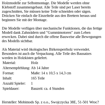
Holzmodelle zur Selbstmontage. Die Modelle werden ohne
Klebstoff zusammengebaut. Alle Teile sind per Laser bereits
zugeschnitten, Sie müssen keine Teile schneiden oder sägen.
Drücken Sie einfach die Einzelteile aus den Brettern heraus und
beginnen Sie mit der Montage.
Die Modelle verfügen über mechanische Funktionen, die das fertige
Modell dank Zahnrädern und "Gummimotoren" zum Leben
erwecken. Dabei sind durch die offene Bauweise alle Bewegungen
des Modells sichtbar.
Als Material wird ökologisches Birkensperrholz verwendet.
Besonders ist auch die Verpackung. Alle Teile des Bausatzes
werden in Holzkisten geliefert.
Material:
Holz
Altersempfehlung:
Ab 14 Jahre
Format:
Maße: 14 x 10,5 x 14,3 cm
Inhalt:
165 Teile
Anzahl Spieler:
1
Spieldauer:
Bauzeit: ca. 4 Stunden
Hersteller: Mobimods Sp. z o.o., Swojczycka 38E, 51-501 Wroc?