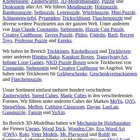
Knobelspiele
,
Zauberwürfel
,
3D-Modellbausätze
,
Puzzle
und
Denkspiele
aller Art. Wir führen
Metallpuzzle
,
Holzpuzzle
,
Bambuspuzzle
,
Seilpuzzle
,
Legepuzzle
,
Würfelpuzzle
,
Mini-Puzzle
,
Schlangenwürfel
,
Pyramiden
,
Trickschlösser
,
Flaschenpuzzle
und
diverse weitere Puzzlearten aus der ganzen Welt. Unter anderem
von
Jean Claude Constantin
,
Siebenstein
,
Huzzle Cast Puzzle
,
Creative Crafthouse
,
Tavern Puzzle
,
Philos
,
Fridolin
,
Bartl
,
Recent
Toys
,
Professor Puzzle
und
Eureka
.
Wir haben im Bereich
Trickkisten
,
Knobelboxen
und
Trickboxen
unter anderem
Himitsu Baku
,
Karakuri Boxen
,
TransylvanyArt
,
Infinite Loop Games
,
NKD Puzzle Boxen
sowie Trickboxen von
Constantin
,
Siebenstein
und
Creative Crafthouse
im Angebot. Wir
haben viele Trickboxen für
Geldgeschenke
,
Geschenkverpackungen
und
Flaschenpuzzle
.
Unser Sortiment umfasst mehrere hundert verschiedene
Zauberwürfel
,
Speed Cubes
,
Magic Cubes
in den verschiedensten
Formen. Wir führen unter anderem Cubes der Marken
MoYu
,
QiYi
,
ShengShou
,
Meffert
,
Cubbing Classroom
,
Dayan
,
LanLan
,
Ganspuzzle
,
Fanxin
und
YuXin
.
Im Bereich 3D-Modellbau haben wir
Mechanische Holzbausätze
der Firmen
Ugears
,
Wood Trick
,
Wooden.City
,
Eco Wood Art
(EWA)
,
Rokr
,
Veter Models
,
Mr. Playwood
und
Rolife
im
Sortiment. Außerdem führen wir Metallbausätze von
Metal Earth
,