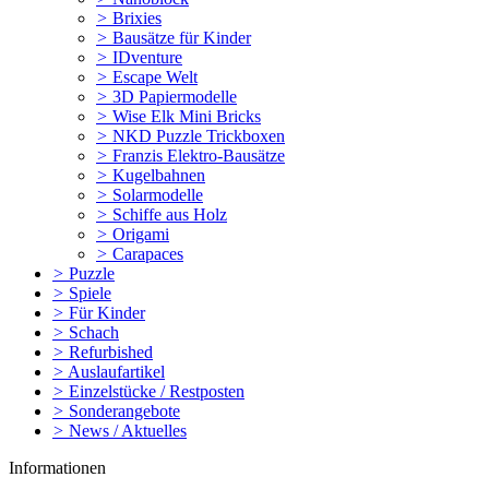
>
Brixies
>
Bausätze für Kinder
>
IDventure
>
Escape Welt
>
3D Papiermodelle
>
Wise Elk Mini Bricks
>
NKD Puzzle Trickboxen
>
Franzis Elektro-Bausätze
>
Kugelbahnen
>
Solarmodelle
>
Schiffe aus Holz
>
Origami
>
Carapaces
>
Puzzle
>
Spiele
>
Für Kinder
>
Schach
>
Refurbished
>
Auslaufartikel
>
Einzelstücke / Restposten
>
Sonderangebote
>
News / Aktuelles
Informationen