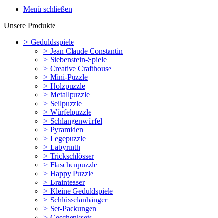
Menü schließen
Unsere Produkte
>
Geduldsspiele
>
Jean Claude Constantin
>
Siebenstein-Spiele
>
Creative Crafthouse
>
Mini-Puzzle
>
Holzpuzzle
>
Metallpuzzle
>
Seilpuzzle
>
Würfelpuzzle
>
Schlangenwürfel
>
Pyramiden
>
Legepuzzle
>
Labyrinth
>
Trickschlösser
>
Flaschenpuzzle
>
Happy Puzzle
>
Brainteaser
>
Kleine Geduldspiele
>
Schlüsselanhänger
>
Set-Packungen
>
Geschenksets