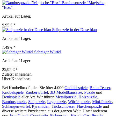
Bambuspuzzle "Magische
"Box"
Artikel auf Lager.
9,95 € *
Seilpuzzle in der Dose blau
Artikel auf Lager.
7,49 € *
Schräger Würfel
Artikel auf Lager.
25,95 € *
Zuletzt angesehen
Über Knobelbox
Bei Knobelbox finden Sie über 4.000
Geduldsspiele
,
Brain Teaser
,
Knobelspiele
,
Zauberwürfel
,
3D-Modellbausätze
,
Puzzle
und
Denkspiele
aller Art. Wir führen
Metallpuzzle
,
Holzpuzzle
,
Bambuspuzzle
,
Seilpuzzle
,
Legepuzzle
,
Würfelpuzzle
,
Mini-Puzzle
,
Schlangenwürfel
,
Pyramiden
,
Trickschlösser
,
Flaschenpuzzle
und
diverse weitere Puzzlearten aus der ganzen Welt. Unter anderem
von
Jean Claude Constantin
,
Siebenstein
,
Huzzle Cast Puzzle
,