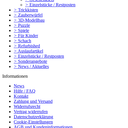
>
Einzelstücke / Restposten
>
Trickkisten
>
Zauberwürfel
>
3D-Modellbau
>
Puzzle
>
Spiele
>
Für Kinder
>
Schach
>
Refurbished
>
Auslaufartikel
>
Einzelstücke / Restposten
>
Sonderangebote
>
News / Aktuelles
Informationen
News
Hilfe / FAQ
Kontakt
Zahlung und Versand
Widerrufsrecht
Vertrag widerrufen
Datenschutzerklärung
Cookie-Einstellungen
AGB und Kundeninformationen