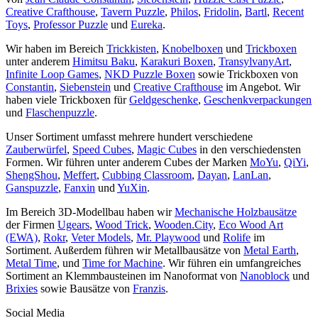
Creative Crafthouse
,
Tavern Puzzle
,
Philos
,
Fridolin
,
Bartl
,
Recent
Toys
,
Professor Puzzle
und
Eureka
.
Wir haben im Bereich
Trickkisten
,
Knobelboxen
und
Trickboxen
unter anderem
Himitsu Baku
,
Karakuri Boxen
,
TransylvanyArt
,
Infinite Loop Games
,
NKD Puzzle Boxen
sowie Trickboxen von
Constantin
,
Siebenstein
und
Creative Crafthouse
im Angebot. Wir
haben viele Trickboxen für
Geldgeschenke
,
Geschenkverpackungen
und
Flaschenpuzzle
.
Unser Sortiment umfasst mehrere hundert verschiedene
Zauberwürfel
,
Speed Cubes
,
Magic Cubes
in den verschiedensten
Formen. Wir führen unter anderem Cubes der Marken
MoYu
,
QiYi
,
ShengShou
,
Meffert
,
Cubbing Classroom
,
Dayan
,
LanLan
,
Ganspuzzle
,
Fanxin
und
YuXin
.
Im Bereich 3D-Modellbau haben wir
Mechanische Holzbausätze
der Firmen
Ugears
,
Wood Trick
,
Wooden.City
,
Eco Wood Art
(EWA)
,
Rokr
,
Veter Models
,
Mr. Playwood
und
Rolife
im
Sortiment. Außerdem führen wir Metallbausätze von
Metal Earth
,
Metal Time
, und
Time for Machine
. Wir führen ein umfangreiches
Sortiment an Klemmbausteinen im Nanoformat von
Nanoblock
und
Brixies
sowie Bausätze von
Franzis
.
Social Media