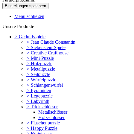
Menü schließen
Unsere Produkte
>
Geduldsspiele
>
Jean Claude Constantin
>
Siebenstein-Spiele
>
Creative Crafthouse
>
Mini-Puzzle
>
Holzpuzzle
>
Metallpuzzle
>
Seilpuzzle
>
Würfelpuzzle
>
Schlangenwürfel
>
Pyramiden
>
Legepuzzle
>
Labyrinth
>
Trickschlösser
Metallschlösser
Holzschlösser
>
Flaschenpuzzle
>
Happy Puzzle
>
Brainteaser