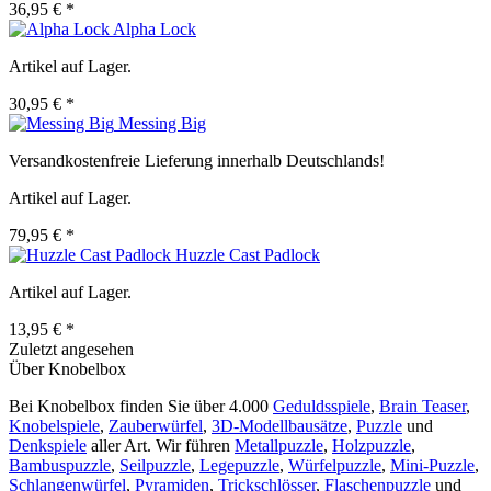
36,95 € *
Alpha Lock
Artikel auf Lager.
30,95 € *
Messing Big
Versandkostenfreie Lieferung innerhalb Deutschlands!
Artikel auf Lager.
79,95 € *
Huzzle Cast Padlock
Artikel auf Lager.
13,95 € *
Zuletzt angesehen
Über Knobelbox
Bei Knobelbox finden Sie über 4.000
Geduldsspiele
,
Brain Teaser
,
Knobelspiele
,
Zauberwürfel
,
3D-Modellbausätze
,
Puzzle
und
Denkspiele
aller Art. Wir führen
Metallpuzzle
,
Holzpuzzle
,
Bambuspuzzle
,
Seilpuzzle
,
Legepuzzle
,
Würfelpuzzle
,
Mini-Puzzle
,
Schlangenwürfel
,
Pyramiden
,
Trickschlösser
,
Flaschenpuzzle
und