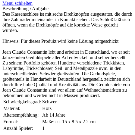
Menü schließen
Beschreibung / Aufgabe
Das Kassenschloss ist mit sechs Drehknöpfen ausgestattet, die durch
ihre Zahnräder miteinander in Kontakt stehen. Das Schloß läßt sich
öffnen, wenn die Drehknöpfe auf die korrekte Weise gedreht
wurden.
Hinweis: Für dieses Produkt wird keine Lösung mitgeschickt.
Jean Claude Constantin lebt und arbeitet in Deutschland, wo er seit
Jahrzehnten Geduldspiele aller Art entwickelt und selber herstellt.
Zu seinem Portfolio gehören Hunderte verschiedene Trickkisten,
Labyrinthe, Trickschlösser, Seil- und Metallpuzzle uvm. in den
unterschiedlichsten Schwierigkeitsstufen. Die Geduldspiele,
größtenteils in Handarbeit in Deutschland hergestellt, zeichnen sich
durch Ihre hohe Qualität und Kreativität aus. Die Geduldspiele von
Jean Claude Constantin sind vor allem auf Weihnachtsmärkten zu
bekommen und werden nicht in Massen produziert.
Schwierigkeitsgrad:
Schwer
Material:
Holz
Altersempfehlung:
Ab 14 Jahre
Format:
Maße: ca. 15 x 8.5 x 2.2 cm
Anzahl Spieler:
1