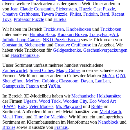
diverse weitere Puzzlearten aus der ganzen Welt. Unter anderem
von
Jean Claude Constantin
,
Siebenstein
,
Huzzle Cast Puzzle
,
Creative Crafthouse
,
Tavern Puzzle
,
Philos
,
Fridolin
,
Bartl
,
Recent
Toys
,
Professor Puzzle
und
Eureka
.
Wir haben im Bereich
Trickkisten
,
Knobelboxen
und
Trickboxen
unter anderem
Himitsu Baku
,
Karakuri Boxen
,
TransylvanyArt
,
Infinite Loop Games
,
NKD Puzzle Boxen
sowie Trickboxen von
Constantin
,
Siebenstein
und
Creative Crafthouse
im Angebot. Wir
haben viele Trickboxen für
Geldgeschenke
,
Geschenkverpackungen
und
Flaschenpuzzle
.
Unser Sortiment umfasst mehrere hundert verschiedene
Zauberwürfel
,
Speed Cubes
,
Magic Cubes
in den verschiedensten
Formen. Wir führen unter anderem Cubes der Marken
MoYu
,
QiYi
,
ShengShou
,
Meffert
,
Cubbing Classroom
,
Dayan
,
LanLan
,
Ganspuzzle
,
Fanxin
und
YuXin
.
Im Bereich 3D-Modellbau haben wir
Mechanische Holzbausätze
der Firmen
Ugears
,
Wood Trick
,
Wooden.City
,
Eco Wood Art
(EWA)
,
Rokr
,
Veter Models
,
Mr. Playwood
und
Rolife
im
Sortiment. Außerdem führen wir Metallbausätze von
Metal Earth
,
Metal Time
, und
Time for Machine
. Wir führen ein umfangreiches
Sortiment an Klemmbausteinen im Nanoformat von
Nanoblock
und
Brixies
sowie Bausätze von
Franzis
.