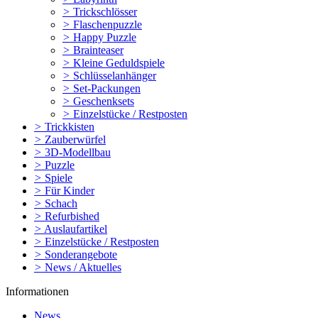
>
Trickschlösser
>
Flaschenpuzzle
>
Happy Puzzle
>
Brainteaser
>
Kleine Geduldspiele
>
Schlüsselanhänger
>
Set-Packungen
>
Geschenksets
>
Einzelstücke / Restposten
>
Trickkisten
>
Zauberwürfel
>
3D-Modellbau
>
Puzzle
>
Spiele
>
Für Kinder
>
Schach
>
Refurbished
>
Auslaufartikel
>
Einzelstücke / Restposten
>
Sonderangebote
>
News / Aktuelles
Informationen
News