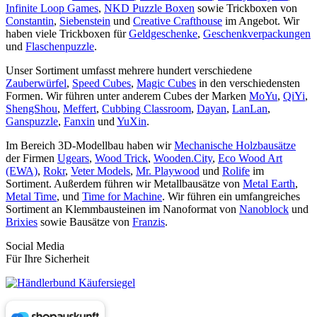
Infinite Loop Games
,
NKD Puzzle Boxen
sowie Trickboxen von
Constantin
,
Siebenstein
und
Creative Crafthouse
im Angebot. Wir
haben viele Trickboxen für
Geldgeschenke
,
Geschenkverpackungen
und
Flaschenpuzzle
.
Unser Sortiment umfasst mehrere hundert verschiedene
Zauberwürfel
,
Speed Cubes
,
Magic Cubes
in den verschiedensten
Formen. Wir führen unter anderem Cubes der Marken
MoYu
,
QiYi
,
ShengShou
,
Meffert
,
Cubbing Classroom
,
Dayan
,
LanLan
,
Ganspuzzle
,
Fanxin
und
YuXin
.
Im Bereich 3D-Modellbau haben wir
Mechanische Holzbausätze
der Firmen
Ugears
,
Wood Trick
,
Wooden.City
,
Eco Wood Art
(EWA)
,
Rokr
,
Veter Models
,
Mr. Playwood
und
Rolife
im
Sortiment. Außerdem führen wir Metallbausätze von
Metal Earth
,
Metal Time
, und
Time for Machine
. Wir führen ein umfangreiches
Sortiment an Klemmbausteinen im Nanoformat von
Nanoblock
und
Brixies
sowie Bausätze von
Franzis
.
Social Media
Für Ihre Sicherheit