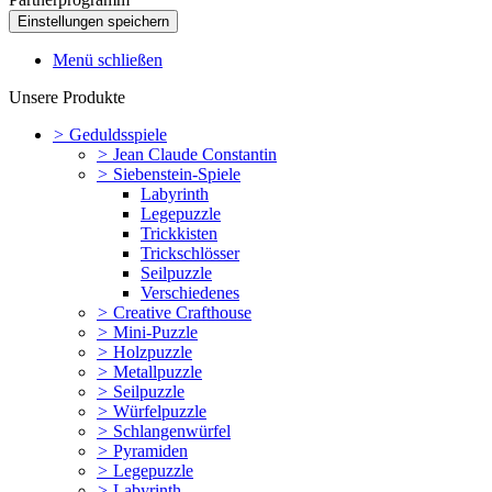
Menü schließen
Unsere Produkte
>
Geduldsspiele
>
Jean Claude Constantin
>
Siebenstein-Spiele
Labyrinth
Legepuzzle
Trickkisten
Trickschlösser
Seilpuzzle
Verschiedenes
>
Creative Crafthouse
>
Mini-Puzzle
>
Holzpuzzle
>
Metallpuzzle
>
Seilpuzzle
>
Würfelpuzzle
>
Schlangenwürfel
>
Pyramiden
>
Legepuzzle
>
Labyrinth