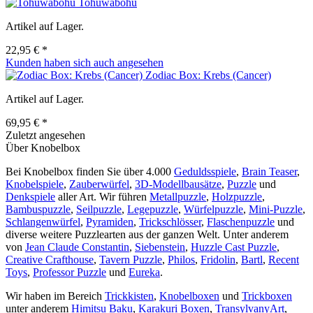
Tohuwabohu
Artikel auf Lager.
22,95 € *
Kunden haben sich auch angesehen
Zodiac Box: Krebs (Cancer)
Artikel auf Lager.
69,95 € *
Zuletzt angesehen
Über Knobelbox
Bei Knobelbox finden Sie über 4.000
Geduldsspiele
,
Brain Teaser
,
Knobelspiele
,
Zauberwürfel
,
3D-Modellbausätze
,
Puzzle
und
Denkspiele
aller Art. Wir führen
Metallpuzzle
,
Holzpuzzle
,
Bambuspuzzle
,
Seilpuzzle
,
Legepuzzle
,
Würfelpuzzle
,
Mini-Puzzle
,
Schlangenwürfel
,
Pyramiden
,
Trickschlösser
,
Flaschenpuzzle
und
diverse weitere Puzzlearten aus der ganzen Welt. Unter anderem
von
Jean Claude Constantin
,
Siebenstein
,
Huzzle Cast Puzzle
,
Creative Crafthouse
,
Tavern Puzzle
,
Philos
,
Fridolin
,
Bartl
,
Recent
Toys
,
Professor Puzzle
und
Eureka
.
Wir haben im Bereich
Trickkisten
,
Knobelboxen
und
Trickboxen
unter anderem
Himitsu Baku
,
Karakuri Boxen
,
TransylvanyArt
,