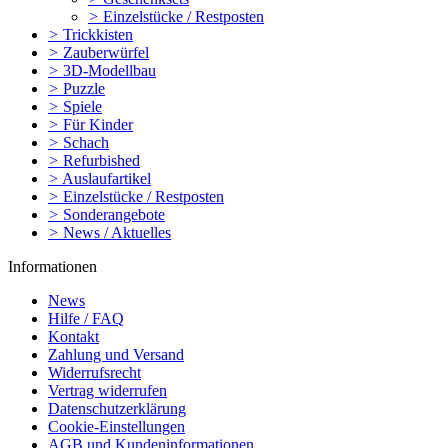
>
Einzelstücke / Restposten
>
Trickkisten
>
Zauberwürfel
>
3D-Modellbau
>
Puzzle
>
Spiele
>
Für Kinder
>
Schach
>
Refurbished
>
Auslaufartikel
>
Einzelstücke / Restposten
>
Sonderangebote
>
News / Aktuelles
Informationen
News
Hilfe / FAQ
Kontakt
Zahlung und Versand
Widerrufsrecht
Vertrag widerrufen
Datenschutzerklärung
Cookie-Einstellungen
AGB und Kundeninformationen