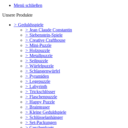
Menü schließen
Unsere Produkte
>
Geduldsspiele
>
Jean Claude Constantin
>
Siebenstein-Spiele
>
Creative Crafthouse
>
Mini-Puzzle
>
Holzpuzzle
>
Metallpuzzle
>
Seilpuzzle
>
Würfelpuzzle
>
Schlangenwürfel
>
Pyramiden
>
Legepuzzle
>
Labyrinth
>
Trickschlösser
>
Flaschenpuzzle
>
Happy Puzzle
>
Brainteaser
>
Kleine Geduldspiele
>
Schlüsselanhänger
>
Set-Packungen
>
Geschenksets