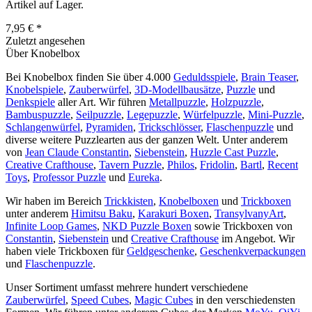
Artikel auf Lager.
7,95 € *
Zuletzt angesehen
Über Knobelbox
Bei Knobelbox finden Sie über 4.000
Geduldsspiele
,
Brain Teaser
,
Knobelspiele
,
Zauberwürfel
,
3D-Modellbausätze
,
Puzzle
und
Denkspiele
aller Art. Wir führen
Metallpuzzle
,
Holzpuzzle
,
Bambuspuzzle
,
Seilpuzzle
,
Legepuzzle
,
Würfelpuzzle
,
Mini-Puzzle
,
Schlangenwürfel
,
Pyramiden
,
Trickschlösser
,
Flaschenpuzzle
und
diverse weitere Puzzlearten aus der ganzen Welt. Unter anderem
von
Jean Claude Constantin
,
Siebenstein
,
Huzzle Cast Puzzle
,
Creative Crafthouse
,
Tavern Puzzle
,
Philos
,
Fridolin
,
Bartl
,
Recent
Toys
,
Professor Puzzle
und
Eureka
.
Wir haben im Bereich
Trickkisten
,
Knobelboxen
und
Trickboxen
unter anderem
Himitsu Baku
,
Karakuri Boxen
,
TransylvanyArt
,
Infinite Loop Games
,
NKD Puzzle Boxen
sowie Trickboxen von
Constantin
,
Siebenstein
und
Creative Crafthouse
im Angebot. Wir
haben viele Trickboxen für
Geldgeschenke
,
Geschenkverpackungen
und
Flaschenpuzzle
.
Unser Sortiment umfasst mehrere hundert verschiedene
Zauberwürfel
,
Speed Cubes
,
Magic Cubes
in den verschiedensten