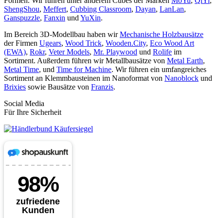
Formen. Wir führen unter anderem Cubes der Marken
MoYu
,
QiYi
,
ShengShou
,
Meffert
,
Cubbing Classroom
,
Dayan
,
LanLan
,
Ganspuzzle
,
Fanxin
und
YuXin
.
Im Bereich 3D-Modellbau haben wir
Mechanische Holzbausätze
der Firmen
Ugears
,
Wood Trick
,
Wooden.City
,
Eco Wood Art
(EWA)
,
Rokr
,
Veter Models
,
Mr. Playwood
und
Rolife
im
Sortiment. Außerdem führen wir Metallbausätze von
Metal Earth
,
Metal Time
, und
Time for Machine
. Wir führen ein umfangreiches
Sortiment an Klemmbausteinen im Nanoformat von
Nanoblock
und
Brixies
sowie Bausätze von
Franzis
.
Social Media
Für Ihre Sicherheit