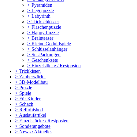
>
Pyramiden
>
Legepuzzle
>
Labyrinth
>
Trickschlösser
>
Flaschenpuzzle
>
Happy Puzzle
>
Brainteaser
>
Kleine Geduldspiele
>
Schlüsselanhänger
>
Set-Packungen
>
Geschenksets
>
Einzelstücke / Restposten
>
Trickkisten
>
Zauberwürfel
>
3D-Modellbau
>
Puzzle
>
Spiele
>
Für Kinder
>
Schach
>
Refurbished
>
Auslaufartikel
>
Einzelstücke / Restposten
>
Sonderangebote
>
News / Aktuelles