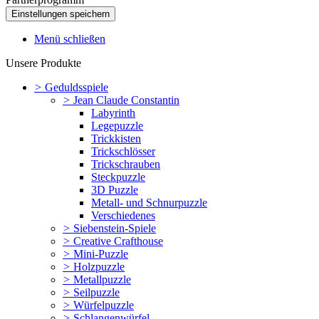
Menü schließen
Unsere Produkte
>
Geduldsspiele
>
Jean Claude Constantin
Labyrinth
Legepuzzle
Trickkisten
Trickschlösser
Trickschrauben
Steckpuzzle
3D Puzzle
Metall- und Schnurpuzzle
Verschiedenes
>
Siebenstein-Spiele
>
Creative Crafthouse
>
Mini-Puzzle
>
Holzpuzzle
>
Metallpuzzle
>
Seilpuzzle
>
Würfelpuzzle
>
Schlangenwürfel