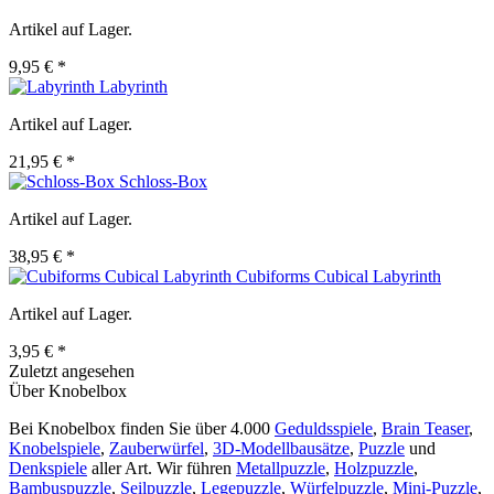
Artikel auf Lager.
9,95 € *
Labyrinth
Artikel auf Lager.
21,95 € *
Schloss-Box
Artikel auf Lager.
38,95 € *
Cubiforms Cubical Labyrinth
Artikel auf Lager.
3,95 € *
Zuletzt angesehen
Über Knobelbox
Bei Knobelbox finden Sie über 4.000
Geduldsspiele
,
Brain Teaser
,
Knobelspiele
,
Zauberwürfel
,
3D-Modellbausätze
,
Puzzle
und
Denkspiele
aller Art. Wir führen
Metallpuzzle
,
Holzpuzzle
,
Bambuspuzzle
,
Seilpuzzle
,
Legepuzzle
,
Würfelpuzzle
,
Mini-Puzzle
,