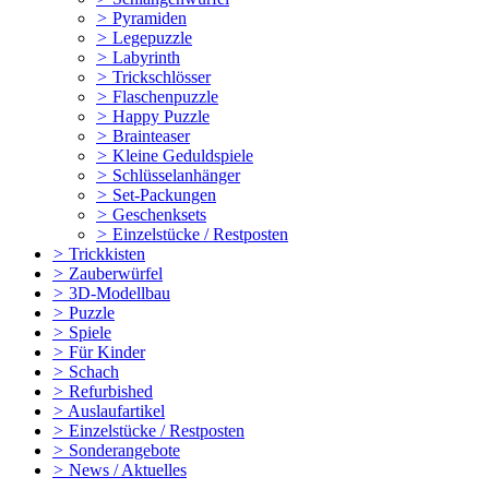
>
Pyramiden
>
Legepuzzle
>
Labyrinth
>
Trickschlösser
>
Flaschenpuzzle
>
Happy Puzzle
>
Brainteaser
>
Kleine Geduldspiele
>
Schlüsselanhänger
>
Set-Packungen
>
Geschenksets
>
Einzelstücke / Restposten
>
Trickkisten
>
Zauberwürfel
>
3D-Modellbau
>
Puzzle
>
Spiele
>
Für Kinder
>
Schach
>
Refurbished
>
Auslaufartikel
>
Einzelstücke / Restposten
>
Sonderangebote
>
News / Aktuelles