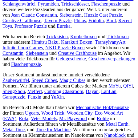
Schlangenwürfel
,
Pyramiden
,
Trickschlösser
,
Flaschenpuzzle
und
diverse weitere Puzzlearten aus der ganzen Welt. Unter anderem
von
Jean Claude Constantin
,
Siebenstein
,
Huzzle Cast Puzzle
,
Creative Crafthouse
,
Tavern Puzzle
,
Philos
,
Fridolin
,
Bartl
,
Recent
Toys
,
Professor Puzzle
und
Eureka
.
Wir haben im Bereich
Trickkisten
,
Knobelboxen
und
Trickboxen
unter anderem
Himitsu Baku
,
Karakuri Boxen
,
TransylvanyArt
,
Infinite Loop Games
,
NKD Puzzle Boxen
sowie Trickboxen von
Constantin
,
Siebenstein
und
Creative Crafthouse
im Angebot. Wir
haben viele Trickboxen für
Geldgeschenke
,
Geschenkverpackungen
und
Flaschenpuzzle
.
Unser Sortiment umfasst mehrere hundert verschiedene
Zauberwürfel
,
Speed Cubes
,
Magic Cubes
in den verschiedensten
Formen. Wir führen unter anderem Cubes der Marken
MoYu
,
QiYi
,
ShengShou
,
Meffert
,
Cubbing Classroom
,
Dayan
,
LanLan
,
Ganspuzzle
,
Fanxin
und
YuXin
.
Im Bereich 3D-Modellbau haben wir
Mechanische Holzbausätze
der Firmen
Ugears
,
Wood Trick
,
Wooden.City
,
Eco Wood Art
(EWA)
,
Rokr
,
Veter Models
,
Mr. Playwood
und
Rolife
im
Sortiment. Außerdem führen wir Metallbausätze von
Metal Earth
,
Metal Time
, und
Time for Machine
. Wir führen ein umfangreiches
Sortiment an Klemmbausteinen im Nanoformat von
Nanoblock
und