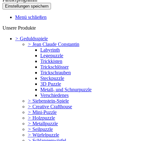
Menü schließen
Unsere Produkte
>
Geduldsspiele
>
Jean Claude Constantin
Labyrinth
Legepuzzle
Trickkisten
Trickschlösser
Trickschrauben
Steckpuzzle
3D Puzzle
Metall- und Schnurpuzzle
Verschiedenes
>
Siebenstein-Spiele
>
Creative Crafthouse
>
Mini-Puzzle
>
Holzpuzzle
>
Metallpuzzle
>
Seilpuzzle
>
Würfelpuzzle
>
Schlangenwürfel