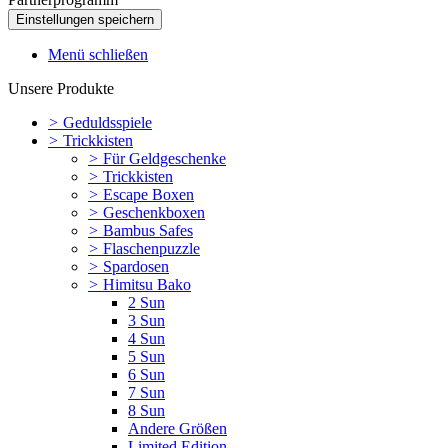
Menü schließen
Unsere Produkte
>
Geduldsspiele
>
Trickkisten
>
Für Geldgeschenke
>
Trickkisten
>
Escape Boxen
>
Geschenkboxen
>
Bambus Safes
>
Flaschenpuzzle
>
Spardosen
>
Himitsu Bako
2 Sun
3 Sun
4 Sun
5 Sun
6 Sun
7 Sun
8 Sun
Andere Größen
Limited Edition