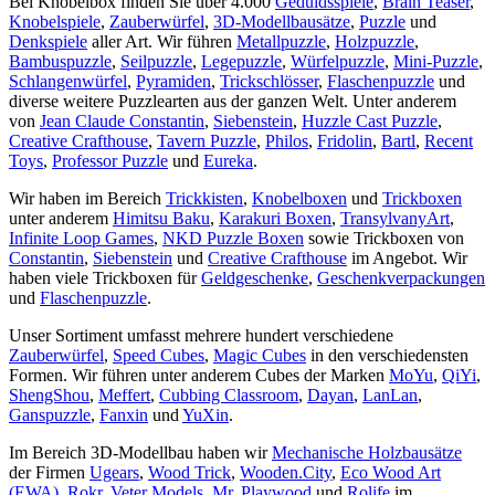
Bei Knobelbox finden Sie über 4.000
Geduldsspiele
,
Brain Teaser
,
Knobelspiele
,
Zauberwürfel
,
3D-Modellbausätze
,
Puzzle
und
Denkspiele
aller Art. Wir führen
Metallpuzzle
,
Holzpuzzle
,
Bambuspuzzle
,
Seilpuzzle
,
Legepuzzle
,
Würfelpuzzle
,
Mini-Puzzle
,
Schlangenwürfel
,
Pyramiden
,
Trickschlösser
,
Flaschenpuzzle
und
diverse weitere Puzzlearten aus der ganzen Welt. Unter anderem
von
Jean Claude Constantin
,
Siebenstein
,
Huzzle Cast Puzzle
,
Creative Crafthouse
,
Tavern Puzzle
,
Philos
,
Fridolin
,
Bartl
,
Recent
Toys
,
Professor Puzzle
und
Eureka
.
Wir haben im Bereich
Trickkisten
,
Knobelboxen
und
Trickboxen
unter anderem
Himitsu Baku
,
Karakuri Boxen
,
TransylvanyArt
,
Infinite Loop Games
,
NKD Puzzle Boxen
sowie Trickboxen von
Constantin
,
Siebenstein
und
Creative Crafthouse
im Angebot. Wir
haben viele Trickboxen für
Geldgeschenke
,
Geschenkverpackungen
und
Flaschenpuzzle
.
Unser Sortiment umfasst mehrere hundert verschiedene
Zauberwürfel
,
Speed Cubes
,
Magic Cubes
in den verschiedensten
Formen. Wir führen unter anderem Cubes der Marken
MoYu
,
QiYi
,
ShengShou
,
Meffert
,
Cubbing Classroom
,
Dayan
,
LanLan
,
Ganspuzzle
,
Fanxin
und
YuXin
.
Im Bereich 3D-Modellbau haben wir
Mechanische Holzbausätze
der Firmen
Ugears
,
Wood Trick
,
Wooden.City
,
Eco Wood Art
(EWA)
,
Rokr
,
Veter Models
,
Mr. Playwood
und
Rolife
im