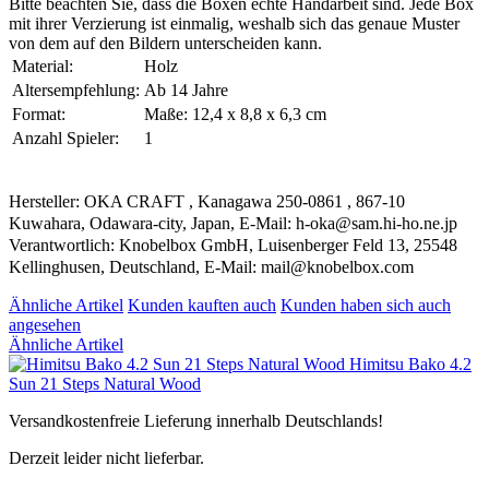
Bitte beachten Sie, dass die Boxen echte Handarbeit sind. Jede Box
mit ihrer Verzierung ist einmalig, weshalb sich das genaue Muster
von dem auf den Bildern unterscheiden kann.
Material:
Holz
Altersempfehlung:
Ab 14 Jahre
Format:
Maße: 12,4 x 8,8 x 6,3 cm
Anzahl Spieler:
1
Hersteller: OKA CRAFT , Kanagawa 250-0861 , 867-10
Kuwahara, Odawara-city, Japan, E-Mail: h-oka@sam.hi-ho.ne.jp
Verantwortlich: Knobelbox GmbH, Luisenberger Feld 13, 25548
Kellinghusen, Deutschland, E-Mail: mail@knobelbox.com
Ähnliche Artikel
Kunden kauften auch
Kunden haben sich auch
angesehen
Ähnliche Artikel
Himitsu Bako 4.2
Sun 21 Steps Natural Wood
Versandkostenfreie Lieferung innerhalb Deutschlands!
Derzeit leider nicht lieferbar.