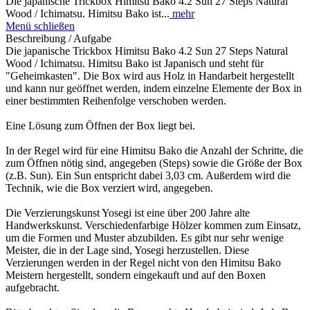
Die japanische Trickbox Himitsu Bako 4.2 Sun 27 Steps Natural
Wood / Ichimatsu. Himitsu Bako ist...
mehr
Menü schließen
Beschreibung / Aufgabe
Die japanische Trickbox Himitsu Bako 4.2 Sun 27 Steps Natural
Wood / Ichimatsu. Himitsu Bako ist Japanisch und steht für
"Geheimkasten". Die Box wird aus Holz in Handarbeit hergestellt
und kann nur geöffnet werden, indem einzelne Elemente der Box in
einer bestimmten Reihenfolge verschoben werden.
Eine Lösung zum Öffnen der Box liegt bei.
In der Regel wird für eine Himitsu Bako die Anzahl der Schritte, die
zum Öffnen nötig sind, angegeben (Steps) sowie die Größe der Box
(z.B. Sun). Ein Sun entspricht dabei 3,03 cm. Außerdem wird die
Technik, wie die Box verziert wird, angegeben.
Die Verzierungskunst Yosegi ist eine über 200 Jahre alte
Handwerkskunst. Verschiedenfarbige Hölzer kommen zum Einsatz,
um die Formen und Muster abzubilden. Es gibt nur sehr wenige
Meister, die in der Lage sind, Yosegi herzustellen. Diese
Verzierungen werden in der Regel nicht von den Himitsu Bako
Meistern hergestellt, sondern eingekauft und auf den Boxen
aufgebracht.