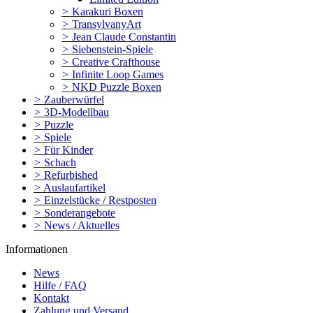
>
Karakuri Boxen
>
TransylvanyArt
>
Jean Claude Constantin
>
Siebenstein-Spiele
>
Creative Crafthouse
>
Infinite Loop Games
>
NKD Puzzle Boxen
>
Zauberwürfel
>
3D-Modellbau
>
Puzzle
>
Spiele
>
Für Kinder
>
Schach
>
Refurbished
>
Auslaufartikel
>
Einzelstücke / Restposten
>
Sonderangebote
>
News / Aktuelles
Informationen
News
Hilfe / FAQ
Kontakt
Zahlung und Versand