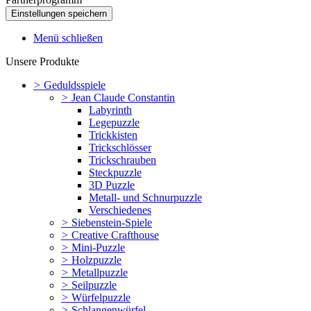
Menü schließen
Unsere Produkte
>
Geduldsspiele
>
Jean Claude Constantin
Labyrinth
Legepuzzle
Trickkisten
Trickschlösser
Trickschrauben
Steckpuzzle
3D Puzzle
Metall- und Schnurpuzzle
Verschiedenes
>
Siebenstein-Spiele
>
Creative Crafthouse
>
Mini-Puzzle
>
Holzpuzzle
>
Metallpuzzle
>
Seilpuzzle
>
Würfelpuzzle
>
Schlangenwürfel