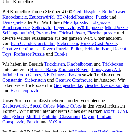
Über Knobelbox
Bei Knobelbox finden Sie über 4.000
Geduldsspiele
,
Brain Teaser
,
Knobelspiele
,
Zauberwürfel
,
3D-Modellbausätze
,
Puzzle
und
Denkspiele
aller Art. Wir führen
Metallpuzzle
,
Holzpuzzle
,
Bambuspuzzle
,
Seilpuzzle
,
Legepuzzle
,
Würfelpuzzle
,
Mini-Puzzle
,
Schlangenwürfel
,
Pyramiden
,
Trickschlösser
,
Flaschenpuzzle
und
diverse weitere Puzzlearten aus der ganzen Welt. Unter anderem
von
Jean Claude Constantin
,
Siebenstein
,
Huzzle Cast Puzzle
,
Creative Crafthouse
,
Tavern Puzzle
,
Philos
,
Fridolin
,
Bartl
,
Recent
Toys
,
Professor Puzzle
und
Eureka
.
Wir haben im Bereich
Trickkisten
,
Knobelboxen
und
Trickboxen
unter anderem
Himitsu Baku
,
Karakuri Boxen
,
TransylvanyArt
,
Infinite Loop Games
,
NKD Puzzle Boxen
sowie Trickboxen von
Constantin
,
Siebenstein
und
Creative Crafthouse
im Angebot. Wir
haben viele Trickboxen für
Geldgeschenke
,
Geschenkverpackungen
und
Flaschenpuzzle
.
Unser Sortiment umfasst mehrere hundert verschiedene
Zauberwürfel
,
Speed Cubes
,
Magic Cubes
in den verschiedensten
Formen. Wir führen unter anderem Cubes der Marken
MoYu
,
QiYi
,
ShengShou
,
Meffert
,
Cubbing Classroom
,
Dayan
,
LanLan
,
Ganspuzzle
,
Fanxin
und
YuXin
.
Im Bereich 3D-Modellbau haben wir
Mechanische Holzbausätze