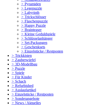
>
Pyramiden
>
Legepuzzle
>
Labyrinth
>
Trickschlösser
>
Flaschenpuzzle
>
Happy Puzzle
>
Brainteaser
>
Kleine Geduldspiele
>
Schlüsselanhänger
>
Set-Packungen
>
Geschenksets
>
Einzelstücke / Restposten
>
Trickkisten
>
Zauberwürfel
>
3D-Modellbau
>
Puzzle
>
Spiele
>
Für Kinder
>
Schach
>
Refurbished
>
Auslaufartikel
>
Einzelstücke / Restposten
>
Sonderangebote
>
News / Aktuelles