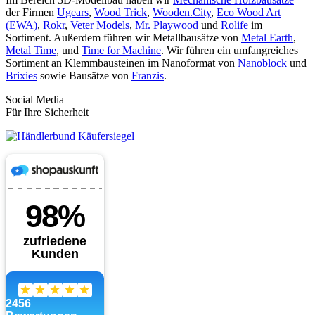
der Firmen
Ugears
,
Wood Trick
,
Wooden.City
,
Eco Wood Art
(EWA)
,
Rokr
,
Veter Models
,
Mr. Playwood
und
Rolife
im
Sortiment. Außerdem führen wir Metallbausätze von
Metal Earth
,
Metal Time
, und
Time for Machine
. Wir führen ein umfangreiches
Sortiment an Klemmbausteinen im Nanoformat von
Nanoblock
und
Brixies
sowie Bausätze von
Franzis
.
Social Media
Für Ihre Sicherheit