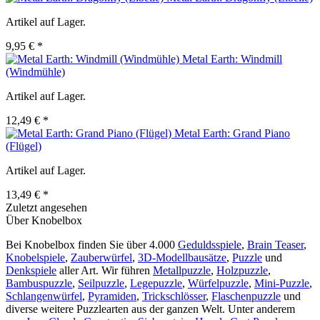
Artikel auf Lager.
9,95 € *
Metal Earth: Windmill
(Windmühle)
Artikel auf Lager.
12,49 € *
Metal Earth: Grand Piano
(Flügel)
Artikel auf Lager.
13,49 € *
Zuletzt angesehen
Über Knobelbox
Bei Knobelbox finden Sie über 4.000
Geduldsspiele
,
Brain Teaser
,
Knobelspiele
,
Zauberwürfel
,
3D-Modellbausätze
,
Puzzle
und
Denkspiele
aller Art. Wir führen
Metallpuzzle
,
Holzpuzzle
,
Bambuspuzzle
,
Seilpuzzle
,
Legepuzzle
,
Würfelpuzzle
,
Mini-Puzzle
,
Schlangenwürfel
,
Pyramiden
,
Trickschlösser
,
Flaschenpuzzle
und
diverse weitere Puzzlearten aus der ganzen Welt. Unter anderem