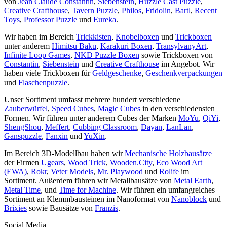
von
Jean Claude Constantin
,
Siebenstein
,
Huzzle Cast Puzzle
,
Creative Crafthouse
,
Tavern Puzzle
,
Philos
,
Fridolin
,
Bartl
,
Recent
Toys
,
Professor Puzzle
und
Eureka
.
Wir haben im Bereich
Trickkisten
,
Knobelboxen
und
Trickboxen
unter anderem
Himitsu Baku
,
Karakuri Boxen
,
TransylvanyArt
,
Infinite Loop Games
,
NKD Puzzle Boxen
sowie Trickboxen von
Constantin
,
Siebenstein
und
Creative Crafthouse
im Angebot. Wir
haben viele Trickboxen für
Geldgeschenke
,
Geschenkverpackungen
und
Flaschenpuzzle
.
Unser Sortiment umfasst mehrere hundert verschiedene
Zauberwürfel
,
Speed Cubes
,
Magic Cubes
in den verschiedensten
Formen. Wir führen unter anderem Cubes der Marken
MoYu
,
QiYi
,
ShengShou
,
Meffert
,
Cubbing Classroom
,
Dayan
,
LanLan
,
Ganspuzzle
,
Fanxin
und
YuXin
.
Im Bereich 3D-Modellbau haben wir
Mechanische Holzbausätze
der Firmen
Ugears
,
Wood Trick
,
Wooden.City
,
Eco Wood Art
(EWA)
,
Rokr
,
Veter Models
,
Mr. Playwood
und
Rolife
im
Sortiment. Außerdem führen wir Metallbausätze von
Metal Earth
,
Metal Time
, und
Time for Machine
. Wir führen ein umfangreiches
Sortiment an Klemmbausteinen im Nanoformat von
Nanoblock
und
Brixies
sowie Bausätze von
Franzis
.
Social Media