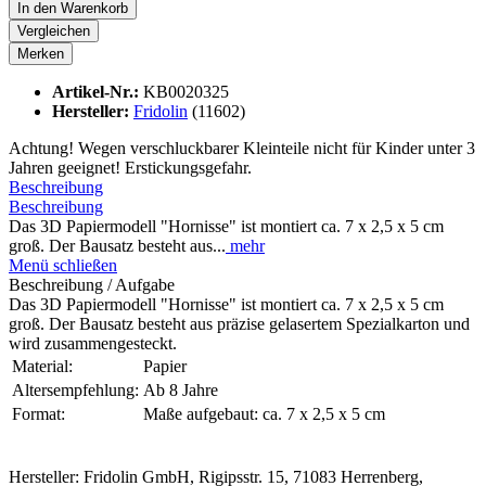
In den
Warenkorb
Vergleichen
Merken
Artikel-Nr.:
KB0020325
Hersteller:
Fridolin
(11602)
Achtung! Wegen verschluckbarer Kleinteile nicht für Kinder unter 3
Jahren geeignet! Erstickungsgefahr.
Beschreibung
Beschreibung
Das 3D Papiermodell "Hornisse" ist montiert ca. 7 x 2,5 x 5 cm
groß. Der Bausatz besteht aus...
mehr
Menü schließen
Beschreibung / Aufgabe
Das 3D Papiermodell "Hornisse" ist montiert ca. 7 x 2,5 x 5 cm
groß. Der Bausatz besteht aus präzise gelasertem Spezialkarton und
wird zusammengesteckt.
Material:
Papier
Altersempfehlung:
Ab 8 Jahre
Format:
Maße aufgebaut: ca. 7 x 2,5 x 5 cm
Hersteller: Fridolin GmbH, Rigipsstr. 15, 71083 Herrenberg,