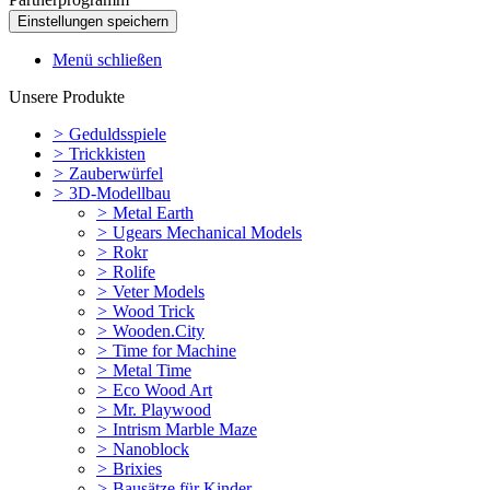
Menü schließen
Unsere Produkte
>
Geduldsspiele
>
Trickkisten
>
Zauberwürfel
>
3D-Modellbau
>
Metal Earth
>
Ugears Mechanical Models
>
Rokr
>
Rolife
>
Veter Models
>
Wood Trick
>
Wooden.City
>
Time for Machine
>
Metal Time
>
Eco Wood Art
>
Mr. Playwood
>
Intrism Marble Maze
>
Nanoblock
>
Brixies
>
Bausätze für Kinder