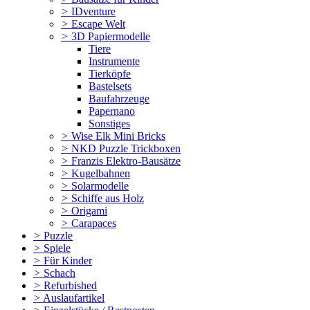
>
IDventure
>
Escape Welt
>
3D Papiermodelle
Tiere
Instrumente
Tierköpfe
Bastelsets
Baufahrzeuge
Papernano
Sonstiges
>
Wise Elk Mini Bricks
>
NKD Puzzle Trickboxen
>
Franzis Elektro-Bausätze
>
Kugelbahnen
>
Solarmodelle
>
Schiffe aus Holz
>
Origami
>
Carapaces
>
Puzzle
>
Spiele
>
Für Kinder
>
Schach
>
Refurbished
>
Auslaufartikel