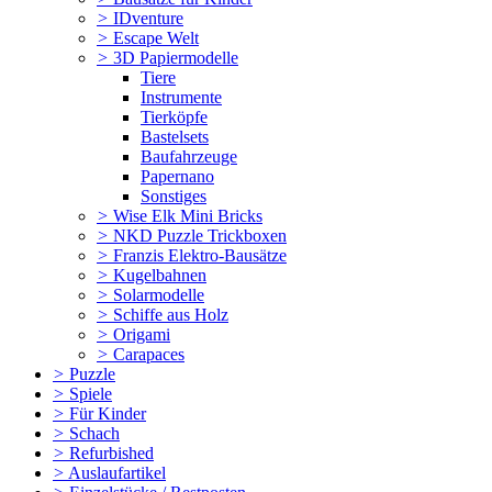
>
IDventure
>
Escape Welt
>
3D Papiermodelle
Tiere
Instrumente
Tierköpfe
Bastelsets
Baufahrzeuge
Papernano
Sonstiges
>
Wise Elk Mini Bricks
>
NKD Puzzle Trickboxen
>
Franzis Elektro-Bausätze
>
Kugelbahnen
>
Solarmodelle
>
Schiffe aus Holz
>
Origami
>
Carapaces
>
Puzzle
>
Spiele
>
Für Kinder
>
Schach
>
Refurbished
>
Auslaufartikel