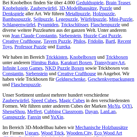
Bei Knobelbox finden Sie über 4.000
Geduldsspiele
,
Brain Teaser
,
Knobelspiele
,
Zauberwürfel
,
3D-Modellbausätze
,
Puzzle
und
Denkspiele
aller Art. Wir führen
Metallpuzzle
,
Holzpuzzle
,
Bambuspuzzle
,
Seilpuzzle
,
Legepuzzle
,
Würfelpuzzle
,
Mini-Puzzle
,
Schlangenwürfel
,
Pyramiden
,
Trickschlösser
,
Flaschenpuzzle
und
diverse weitere Puzzlearten aus der ganzen Welt. Unter anderem
von
Jean Claude Constantin
,
Siebenstein
,
Huzzle Cast Puzzle
,
Creative Crafthouse
,
Tavern Puzzle
,
Philos
,
Fridolin
,
Bartl
,
Recent
Toys
,
Professor Puzzle
und
Eureka
.
Wir haben im Bereich
Trickkisten
,
Knobelboxen
und
Trickboxen
unter anderem
Himitsu Baku
,
Karakuri Boxen
,
TransylvanyArt
,
Infinite Loop Games
,
NKD Puzzle Boxen
sowie Trickboxen von
Constantin
,
Siebenstein
und
Creative Crafthouse
im Angebot. Wir
haben viele Trickboxen für
Geldgeschenke
,
Geschenkverpackungen
und
Flaschenpuzzle
.
Unser Sortiment umfasst mehrere hundert verschiedene
Zauberwürfel
,
Speed Cubes
,
Magic Cubes
in den verschiedensten
Formen. Wir führen unter anderem Cubes der Marken
MoYu
,
QiYi
,
ShengShou
,
Meffert
,
Cubbing Classroom
,
Dayan
,
LanLan
,
Ganspuzzle
,
Fanxin
und
YuXin
.
Im Bereich 3D-Modellbau haben wir
Mechanische Holzbausätze
der Firmen
Ugears
,
Wood Trick
,
Wooden.City
,
Eco Wood Art