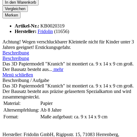
In den
Warenkorb
Vergleichen
Merken
Artikel-Nr.:
KB0020319
Hersteller:
Fridolin
(11656)
Achtung! Wegen verschluckbarer Kleinteile nicht für Kinder unter 3
Jahren geeignet! Erstickungsgefahr.
Beschreibung
Beschreibung
Das 3D Papiermodell "Kranich" ist montiert ca. 9 x 14 x 9 cm groß.
Der Bausatz besteht aus...
mehr
Menü schließen
Beschreibung / Aufgabe
Das 3D Papiermodell "Kranich" ist montiert ca. 9 x 14 x 9 cm groß.
Der Bausatz besteht aus präzise gelasertem Spezialkarton und wird
zusammengesteckt.
Material:
Papier
Altersempfehlung:
Ab 8 Jahre
Format:
Maße aufgebaut: ca. 9 x 14 x 9 cm
Hersteller: Fridolin GmbH, Rigipsstr. 15, 71083 Herrenberg,