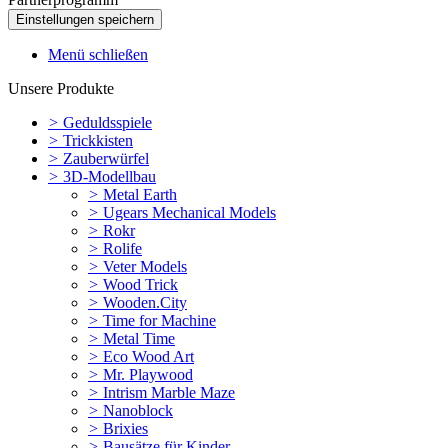
Menü schließen
Unsere Produkte
>
Geduldsspiele
>
Trickkisten
>
Zauberwürfel
>
3D-Modellbau
>
Metal Earth
>
Ugears Mechanical Models
>
Rokr
>
Rolife
>
Veter Models
>
Wood Trick
>
Wooden.City
>
Time for Machine
>
Metal Time
>
Eco Wood Art
>
Mr. Playwood
>
Intrism Marble Maze
>
Nanoblock
>
Brixies
>
Bausätze für Kinder