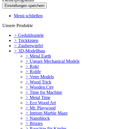
Menü schließen
Unsere Produkte
>
Geduldsspiele
>
Trickkisten
>
Zauberwürfel
>
3D-Modellbau
>
Metal Earth
>
Ugears Mechanical Models
>
Rokr
>
Rolife
>
Veter Models
>
Wood Trick
>
Wooden.City
>
Time for Machine
>
Metal Time
>
Eco Wood Art
>
Mr. Playwood
>
Intrism Marble Maze
>
Nanoblock
>
Brixies
>
Bausätze für Kinder