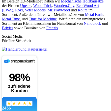
Im Bereich 3D-Modellbau haben wir
Mechanische Holzbausätze
der Firmen
Ugears
,
Wood Trick
,
Wooden.City
,
Eco Wood Art
(EWA)
,
Rokr
,
Veter Models
,
Mr. Playwood
und
Rolife
im
Sortiment. Außerdem führen wir Metallbausätze von
Metal Earth
,
Metal Time
, und
Time for Machine
. Wir führen ein umfangreiches
Sortiment an Klemmbausteinen im Nanoformat von
Nanoblock
und
Brixies
sowie Bausätze von
Franzis
.
Social Media
Für Ihre Sicherheit