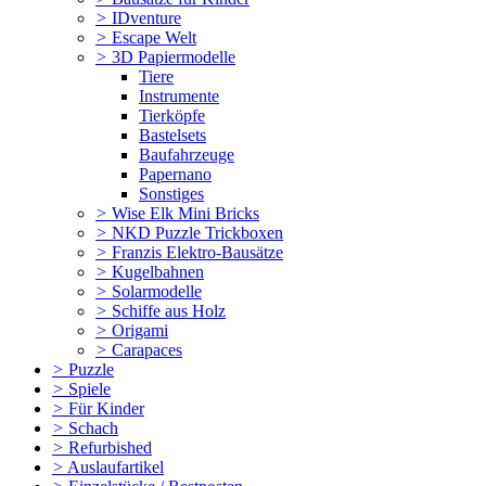
>
IDventure
>
Escape Welt
>
3D Papiermodelle
Tiere
Instrumente
Tierköpfe
Bastelsets
Baufahrzeuge
Papernano
Sonstiges
>
Wise Elk Mini Bricks
>
NKD Puzzle Trickboxen
>
Franzis Elektro-Bausätze
>
Kugelbahnen
>
Solarmodelle
>
Schiffe aus Holz
>
Origami
>
Carapaces
>
Puzzle
>
Spiele
>
Für Kinder
>
Schach
>
Refurbished
>
Auslaufartikel