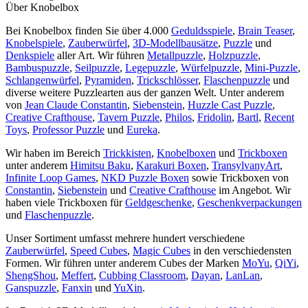
Über Knobelbox
Bei Knobelbox finden Sie über 4.000
Geduldsspiele
,
Brain Teaser
,
Knobelspiele
,
Zauberwürfel
,
3D-Modellbausätze
,
Puzzle
und
Denkspiele
aller Art. Wir führen
Metallpuzzle
,
Holzpuzzle
,
Bambuspuzzle
,
Seilpuzzle
,
Legepuzzle
,
Würfelpuzzle
,
Mini-Puzzle
,
Schlangenwürfel
,
Pyramiden
,
Trickschlösser
,
Flaschenpuzzle
und
diverse weitere Puzzlearten aus der ganzen Welt. Unter anderem
von
Jean Claude Constantin
,
Siebenstein
,
Huzzle Cast Puzzle
,
Creative Crafthouse
,
Tavern Puzzle
,
Philos
,
Fridolin
,
Bartl
,
Recent
Toys
,
Professor Puzzle
und
Eureka
.
Wir haben im Bereich
Trickkisten
,
Knobelboxen
und
Trickboxen
unter anderem
Himitsu Baku
,
Karakuri Boxen
,
TransylvanyArt
,
Infinite Loop Games
,
NKD Puzzle Boxen
sowie Trickboxen von
Constantin
,
Siebenstein
und
Creative Crafthouse
im Angebot. Wir
haben viele Trickboxen für
Geldgeschenke
,
Geschenkverpackungen
und
Flaschenpuzzle
.
Unser Sortiment umfasst mehrere hundert verschiedene
Zauberwürfel
,
Speed Cubes
,
Magic Cubes
in den verschiedensten
Formen. Wir führen unter anderem Cubes der Marken
MoYu
,
QiYi
,
ShengShou
,
Meffert
,
Cubbing Classroom
,
Dayan
,
LanLan
,
Ganspuzzle
,
Fanxin
und
YuXin
.