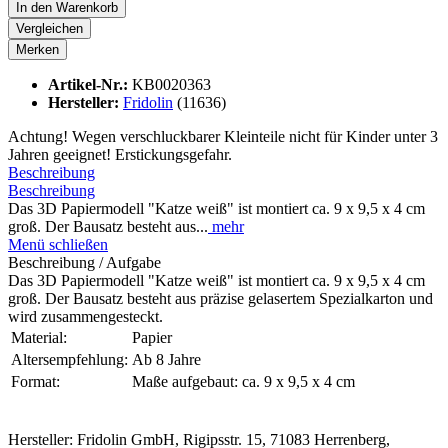
In den
Warenkorb
Vergleichen
Merken
Artikel-Nr.:
KB0020363
Hersteller:
Fridolin
(11636)
Achtung! Wegen verschluckbarer Kleinteile nicht für Kinder unter 3
Jahren geeignet! Erstickungsgefahr.
Beschreibung
Beschreibung
Das 3D Papiermodell "Katze weiß" ist montiert ca. 9 x 9,5 x 4 cm
groß. Der Bausatz besteht aus...
mehr
Menü schließen
Beschreibung / Aufgabe
Das 3D Papiermodell "Katze weiß" ist montiert ca. 9 x 9,5 x 4 cm
groß. Der Bausatz besteht aus präzise gelasertem Spezialkarton und
wird zusammengesteckt.
Material:
Papier
Altersempfehlung:
Ab 8 Jahre
Format:
Maße aufgebaut: ca. 9 x 9,5 x 4 cm
Hersteller: Fridolin GmbH, Rigipsstr. 15, 71083 Herrenberg,