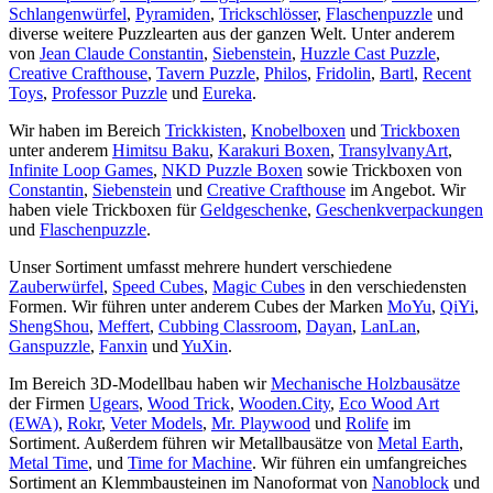
Schlangenwürfel
,
Pyramiden
,
Trickschlösser
,
Flaschenpuzzle
und
diverse weitere Puzzlearten aus der ganzen Welt. Unter anderem
von
Jean Claude Constantin
,
Siebenstein
,
Huzzle Cast Puzzle
,
Creative Crafthouse
,
Tavern Puzzle
,
Philos
,
Fridolin
,
Bartl
,
Recent
Toys
,
Professor Puzzle
und
Eureka
.
Wir haben im Bereich
Trickkisten
,
Knobelboxen
und
Trickboxen
unter anderem
Himitsu Baku
,
Karakuri Boxen
,
TransylvanyArt
,
Infinite Loop Games
,
NKD Puzzle Boxen
sowie Trickboxen von
Constantin
,
Siebenstein
und
Creative Crafthouse
im Angebot. Wir
haben viele Trickboxen für
Geldgeschenke
,
Geschenkverpackungen
und
Flaschenpuzzle
.
Unser Sortiment umfasst mehrere hundert verschiedene
Zauberwürfel
,
Speed Cubes
,
Magic Cubes
in den verschiedensten
Formen. Wir führen unter anderem Cubes der Marken
MoYu
,
QiYi
,
ShengShou
,
Meffert
,
Cubbing Classroom
,
Dayan
,
LanLan
,
Ganspuzzle
,
Fanxin
und
YuXin
.
Im Bereich 3D-Modellbau haben wir
Mechanische Holzbausätze
der Firmen
Ugears
,
Wood Trick
,
Wooden.City
,
Eco Wood Art
(EWA)
,
Rokr
,
Veter Models
,
Mr. Playwood
und
Rolife
im
Sortiment. Außerdem führen wir Metallbausätze von
Metal Earth
,
Metal Time
, und
Time for Machine
. Wir führen ein umfangreiches
Sortiment an Klemmbausteinen im Nanoformat von
Nanoblock
und