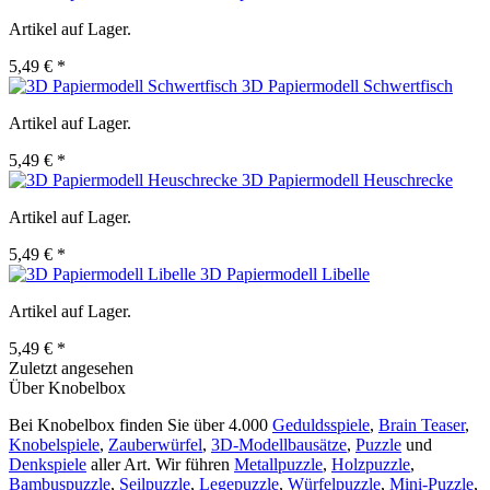
Artikel auf Lager.
5,49 € *
3D Papiermodell Schwertfisch
Artikel auf Lager.
5,49 € *
3D Papiermodell Heuschrecke
Artikel auf Lager.
5,49 € *
3D Papiermodell Libelle
Artikel auf Lager.
5,49 € *
Zuletzt angesehen
Über Knobelbox
Bei Knobelbox finden Sie über 4.000
Geduldsspiele
,
Brain Teaser
,
Knobelspiele
,
Zauberwürfel
,
3D-Modellbausätze
,
Puzzle
und
Denkspiele
aller Art. Wir führen
Metallpuzzle
,
Holzpuzzle
,
Bambuspuzzle
,
Seilpuzzle
,
Legepuzzle
,
Würfelpuzzle
,
Mini-Puzzle
,