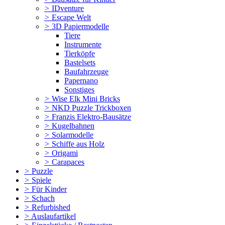
>
IDventure
>
Escape Welt
>
3D Papiermodelle
Tiere
Instrumente
Tierköpfe
Bastelsets
Baufahrzeuge
Papernano
Sonstiges
>
Wise Elk Mini Bricks
>
NKD Puzzle Trickboxen
>
Franzis Elektro-Bausätze
>
Kugelbahnen
>
Solarmodelle
>
Schiffe aus Holz
>
Origami
>
Carapaces
>
Puzzle
>
Spiele
>
Für Kinder
>
Schach
>
Refurbished
>
Auslaufartikel