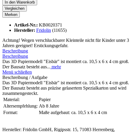
In den
Warenkorb
Vergleichen
Merken
Artikel-Nr.:
KB0020371
Hersteller:
Fridolin
(11655)
Achtung! Wegen verschluckbarer Kleinteile nicht für Kinder unter 3
Jahren geeignet! Erstickungsgefahr.
Beschreibung
Beschreibung
Das 3D Papiermodell "Eisbär" ist montiert ca. 10,5 x 6 x 4 cm groß.
Der Bausatz besteht aus...
mehr
Menü schließen
Beschreibung / Aufgabe
Das 3D Papiermodell "Eisbär" ist montiert ca. 10,5 x 6 x 4 cm groß.
Der Bausatz besteht aus präzise gelasertem Spezialkarton und wird
zusammengesteckt.
Material:
Papier
Altersempfehlung:
Ab 8 Jahre
Format:
Maße aufgebaut: ca. 10,5 x 6 x 4 cm
Hersteller: Fridolin GmbH, Rigipsstr. 15, 71083 Herrenberg,