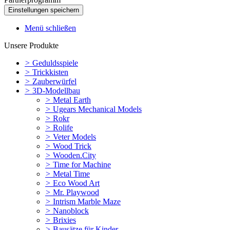
Menü schließen
Unsere Produkte
>
Geduldsspiele
>
Trickkisten
>
Zauberwürfel
>
3D-Modellbau
>
Metal Earth
>
Ugears Mechanical Models
>
Rokr
>
Rolife
>
Veter Models
>
Wood Trick
>
Wooden.City
>
Time for Machine
>
Metal Time
>
Eco Wood Art
>
Mr. Playwood
>
Intrism Marble Maze
>
Nanoblock
>
Brixies
>
Bausätze für Kinder