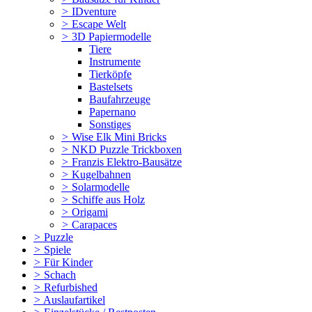
>
IDventure
>
Escape Welt
>
3D Papiermodelle
Tiere
Instrumente
Tierköpfe
Bastelsets
Baufahrzeuge
Papernano
Sonstiges
>
Wise Elk Mini Bricks
>
NKD Puzzle Trickboxen
>
Franzis Elektro-Bausätze
>
Kugelbahnen
>
Solarmodelle
>
Schiffe aus Holz
>
Origami
>
Carapaces
>
Puzzle
>
Spiele
>
Für Kinder
>
Schach
>
Refurbished
>
Auslaufartikel