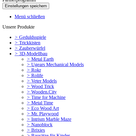
Menü schließen
Unsere Produkte
>
Geduldsspiele
>
Trickkisten
>
Zauberwürfel
>
3D-Modellbau
>
Metal Earth
>
Ugears Mechanical Models
>
Rokr
>
Rolife
>
Veter Models
>
Wood Trick
>
Wooden.City
>
Time for Machine
>
Metal Time
>
Eco Wood Art
>
Mr. Playwood
>
Intrism Marble Maze
>
Nanoblock
>
Brixies
>
Bausätze für Kinder