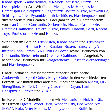
Knobelspiele
,
Zauberwürfel
,
3D-Modellbausätze
,
Puzzle
und
Denkspiele
aller Art. Wir führen
Metallpuzzle
,
Holzpuzzle
,
Bambuspuzzle
,
Seilpuzzle
,
Legepuzzle
,
Würfelpuzzle
,
Mini-Puzzle
,
Schlangenwürfel
,
Pyramiden
,
Trickschlösser
,
Flaschenpuzzle
und
diverse weitere Puzzlearten aus der ganzen Welt. Unter anderem
von
Jean Claude Constantin
,
Siebenstein
,
Huzzle Cast Puzzle
,
Creative Crafthouse
,
Tavern Puzzle
,
Philos
,
Fridolin
,
Bartl
,
Recent
Toys
,
Professor Puzzle
und
Eureka
.
Wir haben im Bereich
Trickkisten
,
Knobelboxen
und
Trickboxen
unter anderem
Himitsu Baku
,
Karakuri Boxen
,
TransylvanyArt
,
Infinite Loop Games
,
NKD Puzzle Boxen
sowie Trickboxen von
Constantin
,
Siebenstein
und
Creative Crafthouse
im Angebot. Wir
haben viele Trickboxen für
Geldgeschenke
,
Geschenkverpackungen
und
Flaschenpuzzle
.
Unser Sortiment umfasst mehrere hundert verschiedene
Zauberwürfel
,
Speed Cubes
,
Magic Cubes
in den verschiedensten
Formen. Wir führen unter anderem Cubes der Marken
MoYu
,
QiYi
,
ShengShou
,
Meffert
,
Cubbing Classroom
,
Dayan
,
LanLan
,
Ganspuzzle
,
Fanxin
und
YuXin
.
Im Bereich 3D-Modellbau haben wir
Mechanische Holzbausätze
der Firmen
Ugears
,
Wood Trick
,
Wooden.City
,
Eco Wood Art
(EWA)
,
Rokr
,
Veter Models
,
Mr. Playwood
und
Rolife
im