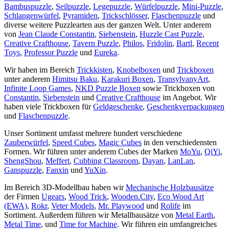
Bambuspuzzle
,
Seilpuzzle
,
Legepuzzle
,
Würfelpuzzle
,
Mini-Puzzle
,
Schlangenwürfel
,
Pyramiden
,
Trickschlösser
,
Flaschenpuzzle
und
diverse weitere Puzzlearten aus der ganzen Welt. Unter anderem
von
Jean Claude Constantin
,
Siebenstein
,
Huzzle Cast Puzzle
,
Creative Crafthouse
,
Tavern Puzzle
,
Philos
,
Fridolin
,
Bartl
,
Recent
Toys
,
Professor Puzzle
und
Eureka
.
Wir haben im Bereich
Trickkisten
,
Knobelboxen
und
Trickboxen
unter anderem
Himitsu Baku
,
Karakuri Boxen
,
TransylvanyArt
,
Infinite Loop Games
,
NKD Puzzle Boxen
sowie Trickboxen von
Constantin
,
Siebenstein
und
Creative Crafthouse
im Angebot. Wir
haben viele Trickboxen für
Geldgeschenke
,
Geschenkverpackungen
und
Flaschenpuzzle
.
Unser Sortiment umfasst mehrere hundert verschiedene
Zauberwürfel
,
Speed Cubes
,
Magic Cubes
in den verschiedensten
Formen. Wir führen unter anderem Cubes der Marken
MoYu
,
QiYi
,
ShengShou
,
Meffert
,
Cubbing Classroom
,
Dayan
,
LanLan
,
Ganspuzzle
,
Fanxin
und
YuXin
.
Im Bereich 3D-Modellbau haben wir
Mechanische Holzbausätze
der Firmen
Ugears
,
Wood Trick
,
Wooden.City
,
Eco Wood Art
(EWA)
,
Rokr
,
Veter Models
,
Mr. Playwood
und
Rolife
im
Sortiment. Außerdem führen wir Metallbausätze von
Metal Earth
,
Metal Time
, und
Time for Machine
. Wir führen ein umfangreiches