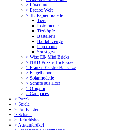
>
IDventure
>
Escape Welt
>
3D Papiermodelle
Tiere
Instrumente
Tierköpfe
Bastelsets
Baufahrzeuge
Papernano
Sonstiges
>
Wise Elk Mini Bricks
>
NKD Puzzle Trickboxen
>
Franzis Elektro-Bausätze
>
Kugelbahnen
>
Solarmodelle
>
Schiffe aus Holz
>
Origami
>
Carapaces
>
Puzzle
>
Spiele
>
Für Kinder
>
Schach
>
Refurbished
>
Auslaufartikel