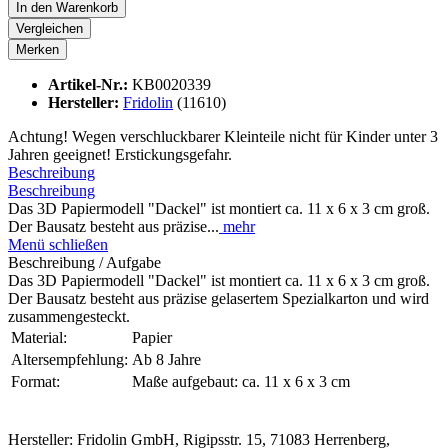
In den
Warenkorb
Vergleichen
Merken
Artikel-Nr.:
KB0020339
Hersteller:
Fridolin
(11610)
Achtung! Wegen verschluckbarer Kleinteile nicht für Kinder unter 3
Jahren geeignet! Erstickungsgefahr.
Beschreibung
Beschreibung
Das 3D Papiermodell "Dackel" ist montiert ca. 11 x 6 x 3 cm groß.
Der Bausatz besteht aus präzise...
mehr
Menü schließen
Beschreibung / Aufgabe
Das 3D Papiermodell "Dackel" ist montiert ca. 11 x 6 x 3 cm groß.
Der Bausatz besteht aus präzise gelasertem Spezialkarton und wird
zusammengesteckt.
Material:
Papier
Altersempfehlung:
Ab 8 Jahre
Format:
Maße aufgebaut: ca. 11 x 6 x 3 cm
Hersteller: Fridolin GmbH, Rigipsstr. 15, 71083 Herrenberg,