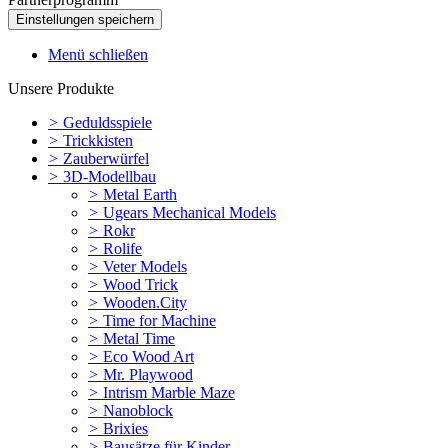
Menü schließen
Unsere Produkte
>
Geduldsspiele
>
Trickkisten
>
Zauberwürfel
>
3D-Modellbau
>
Metal Earth
>
Ugears Mechanical Models
>
Rokr
>
Rolife
>
Veter Models
>
Wood Trick
>
Wooden.City
>
Time for Machine
>
Metal Time
>
Eco Wood Art
>
Mr. Playwood
>
Intrism Marble Maze
>
Nanoblock
>
Brixies
>
Bausätze für Kinder