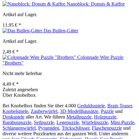
Nanoblock: Donuts & Kaffee
Artikel auf Lager.
11,95 € *
Das Bullen-Gitter
Artikel auf Lager.
2,49 € *
Colonnade Wire Puzzle
"Brothers"
Nicht mehr lieferbar
4,49 € *
Zuletzt angesehen
Über Knobelbox
Bei Knobelbox finden Sie über 4.000
Geduldsspiele
,
Brain Teaser
,
Knobelspiele
,
Zauberwürfel
,
3D-Modellbausätze
,
Puzzle
und
Denkspiele
aller Art. Wir führen
Metallpuzzle
,
Holzpuzzle
,
Bambuspuzzle
,
Seilpuzzle
,
Legepuzzle
,
Würfelpuzzle
,
Mini-Puzzle
,
Schlangenwürfel
,
Pyramiden
,
Trickschlösser
,
Flaschenpuzzle
und
diverse weitere Puzzlearten aus der ganzen Welt. Unter anderem