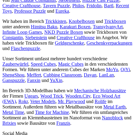
von
Jean Claude Constantin
,
Siebenstein
,
Huzzle Cast Puzzle
,
Creative Crafthouse
,
Tavern Puzzle
,
Philos
,
Fridolin
,
Bartl
,
Recent
Toys
,
Professor Puzzle
und
Eureka
.
Wir haben im Bereich
Trickkisten
,
Knobelboxen
und
Trickboxen
unter anderem
Himitsu Baku
,
Karakuri Boxen
,
TransylvanyArt
,
Infinite Loop Games
,
NKD Puzzle Boxen
sowie Trickboxen von
Constantin
,
Siebenstein
und
Creative Crafthouse
im Angebot. Wir
haben viele Trickboxen für
Geldgeschenke
,
Geschenkverpackungen
und
Flaschenpuzzle
.
Unser Sortiment umfasst mehrere hundert verschiedene
Zauberwürfel
,
Speed Cubes
,
Magic Cubes
in den verschiedensten
Formen. Wir führen unter anderem Cubes der Marken
MoYu
,
QiYi
,
ShengShou
,
Meffert
,
Cubbing Classroom
,
Dayan
,
LanLan
,
Ganspuzzle
,
Fanxin
und
YuXin
.
Im Bereich 3D-Modellbau haben wir
Mechanische Holzbausätze
der Firmen
Ugears
,
Wood Trick
,
Wooden.City
,
Eco Wood Art
(EWA)
,
Rokr
,
Veter Models
,
Mr. Playwood
und
Rolife
im
Sortiment. Außerdem führen wir Metallbausätze von
Metal Earth
,
Metal Time
, und
Time for Machine
. Wir führen ein umfangreiches
Sortiment an Klemmbausteinen im Nanoformat von
Nanoblock
und
Brixies
sowie Bausätze von
Franzis
.
Social Media