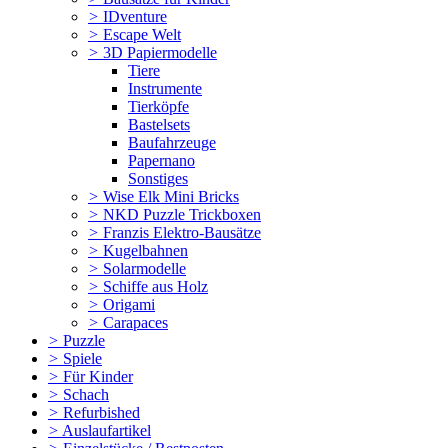
>
IDventure
>
Escape Welt
>
3D Papiermodelle
Tiere
Instrumente
Tierköpfe
Bastelsets
Baufahrzeuge
Papernano
Sonstiges
>
Wise Elk Mini Bricks
>
NKD Puzzle Trickboxen
>
Franzis Elektro-Bausätze
>
Kugelbahnen
>
Solarmodelle
>
Schiffe aus Holz
>
Origami
>
Carapaces
>
Puzzle
>
Spiele
>
Für Kinder
>
Schach
>
Refurbished
>
Auslaufartikel