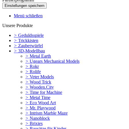
Menü schließen
Unsere Produkte
>
Geduldsspiele
>
Trickkisten
>
Zauberwürfel
>
3D-Modellbau
>
Metal Earth
>
Ugears Mechanical Models
>
Rokr
>
Rolife
>
Veter Models
>
Wood Trick
>
Wooden.City
>
Time for Machine
>
Metal Time
>
Eco Wood Art
>
Mr. Playwood
>
Intrism Marble Maze
>
Nanoblock
>
Brixies
>
Bausätze für Kinder