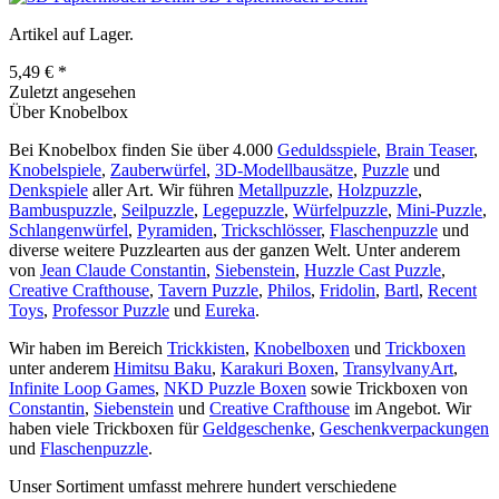
Artikel auf Lager.
5,49 € *
Zuletzt angesehen
Über Knobelbox
Bei Knobelbox finden Sie über 4.000
Geduldsspiele
,
Brain Teaser
,
Knobelspiele
,
Zauberwürfel
,
3D-Modellbausätze
,
Puzzle
und
Denkspiele
aller Art. Wir führen
Metallpuzzle
,
Holzpuzzle
,
Bambuspuzzle
,
Seilpuzzle
,
Legepuzzle
,
Würfelpuzzle
,
Mini-Puzzle
,
Schlangenwürfel
,
Pyramiden
,
Trickschlösser
,
Flaschenpuzzle
und
diverse weitere Puzzlearten aus der ganzen Welt. Unter anderem
von
Jean Claude Constantin
,
Siebenstein
,
Huzzle Cast Puzzle
,
Creative Crafthouse
,
Tavern Puzzle
,
Philos
,
Fridolin
,
Bartl
,
Recent
Toys
,
Professor Puzzle
und
Eureka
.
Wir haben im Bereich
Trickkisten
,
Knobelboxen
und
Trickboxen
unter anderem
Himitsu Baku
,
Karakuri Boxen
,
TransylvanyArt
,
Infinite Loop Games
,
NKD Puzzle Boxen
sowie Trickboxen von
Constantin
,
Siebenstein
und
Creative Crafthouse
im Angebot. Wir
haben viele Trickboxen für
Geldgeschenke
,
Geschenkverpackungen
und
Flaschenpuzzle
.
Unser Sortiment umfasst mehrere hundert verschiedene