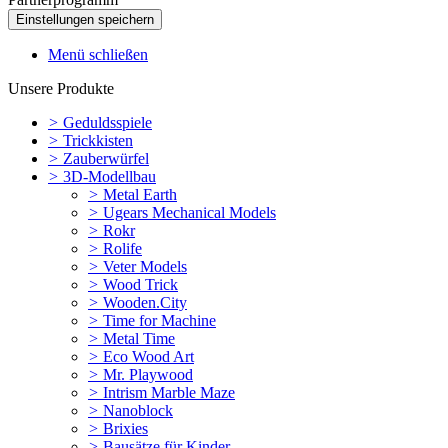
Menü schließen
Unsere Produkte
>
Geduldsspiele
>
Trickkisten
>
Zauberwürfel
>
3D-Modellbau
>
Metal Earth
>
Ugears Mechanical Models
>
Rokr
>
Rolife
>
Veter Models
>
Wood Trick
>
Wooden.City
>
Time for Machine
>
Metal Time
>
Eco Wood Art
>
Mr. Playwood
>
Intrism Marble Maze
>
Nanoblock
>
Brixies
>
Bausätze für Kinder