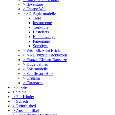
>
IDventure
>
Escape Welt
>
3D Papiermodelle
Tiere
Instrumente
Tierköpfe
Bastelsets
Baufahrzeuge
Papernano
Sonstiges
>
Wise Elk Mini Bricks
>
NKD Puzzle Trickboxen
>
Franzis Elektro-Bausätze
>
Kugelbahnen
>
Solarmodelle
>
Schiffe aus Holz
>
Origami
>
Carapaces
>
Puzzle
>
Spiele
>
Für Kinder
>
Schach
>
Refurbished
>
Auslaufartikel