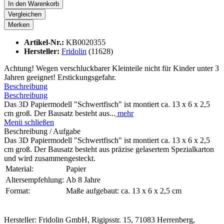
In den
Warenkorb
Vergleichen
Merken
Artikel-Nr.:
KB0020355
Hersteller:
Fridolin
(11628)
Achtung! Wegen verschluckbarer Kleinteile nicht für Kinder unter 3
Jahren geeignet! Erstickungsgefahr.
Beschreibung
Beschreibung
Das 3D Papiermodell "Schwertfisch" ist montiert ca. 13 x 6 x 2,5
cm groß. Der Bausatz besteht aus...
mehr
Menü schließen
Beschreibung / Aufgabe
Das 3D Papiermodell "Schwertfisch" ist montiert ca. 13 x 6 x 2,5
cm groß. Der Bausatz besteht aus präzise gelasertem Spezialkarton
und wird zusammengesteckt.
Material:
Papier
Altersempfehlung:
Ab 8 Jahre
Format:
Maße aufgebaut: ca. 13 x 6 x 2,5 cm
Hersteller: Fridolin GmbH, Rigipsstr. 15, 71083 Herrenberg,