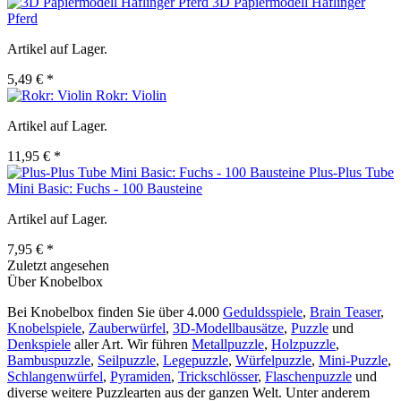
3D Papiermodell Haflinger
Pferd
Artikel auf Lager.
5,49 € *
Rokr: Violin
Artikel auf Lager.
11,95 € *
Plus-Plus Tube
Mini Basic: Fuchs - 100 Bausteine
Artikel auf Lager.
7,95 € *
Zuletzt angesehen
Über Knobelbox
Bei Knobelbox finden Sie über 4.000
Geduldsspiele
,
Brain Teaser
,
Knobelspiele
,
Zauberwürfel
,
3D-Modellbausätze
,
Puzzle
und
Denkspiele
aller Art. Wir führen
Metallpuzzle
,
Holzpuzzle
,
Bambuspuzzle
,
Seilpuzzle
,
Legepuzzle
,
Würfelpuzzle
,
Mini-Puzzle
,
Schlangenwürfel
,
Pyramiden
,
Trickschlösser
,
Flaschenpuzzle
und
diverse weitere Puzzlearten aus der ganzen Welt. Unter anderem