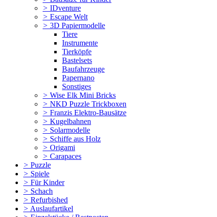
>
IDventure
>
Escape Welt
>
3D Papiermodelle
Tiere
Instrumente
Tierköpfe
Bastelsets
Baufahrzeuge
Papernano
Sonstiges
>
Wise Elk Mini Bricks
>
NKD Puzzle Trickboxen
>
Franzis Elektro-Bausätze
>
Kugelbahnen
>
Solarmodelle
>
Schiffe aus Holz
>
Origami
>
Carapaces
>
Puzzle
>
Spiele
>
Für Kinder
>
Schach
>
Refurbished
>
Auslaufartikel