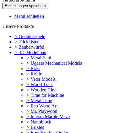
Menü schließen
Unsere Produkte
>
Geduldsspiele
>
Trickkisten
>
Zauberwürfel
>
3D-Modellbau
>
Metal Earth
>
Ugears Mechanical Models
>
Rokr
>
Rolife
>
Veter Models
>
Wood Trick
>
Wooden.City
>
Time for Machine
>
Metal Time
>
Eco Wood Art
>
Mr. Playwood
>
Intrism Marble Maze
>
Nanoblock
>
Brixies
>
Bausätze für Kinder