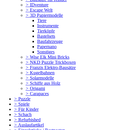
>
IDventure
>
Escape Welt
>
3D Papiermodelle
Tiere
Instrumente
Tierköpfe
Bastelsets
Baufahrzeuge
Papernano
Sonstiges
>
Wise Elk Mini Bricks
>
NKD Puzzle Trickboxen
>
Franzis Elektro-Bausätze
>
Kugelbahnen
>
Solarmodelle
>
Schiffe aus Holz
>
Origami
>
Carapaces
>
Puzzle
>
Spiele
>
Für Kinder
>
Schach
>
Refurbished
>
Auslaufartikel