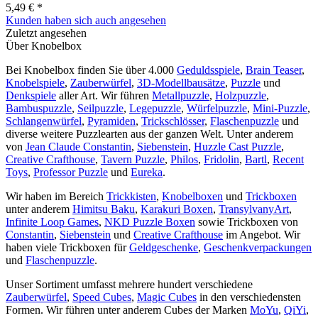
5,49 € *
Kunden haben sich auch angesehen
Zuletzt angesehen
Über Knobelbox
Bei Knobelbox finden Sie über 4.000
Geduldsspiele
,
Brain Teaser
,
Knobelspiele
,
Zauberwürfel
,
3D-Modellbausätze
,
Puzzle
und
Denkspiele
aller Art. Wir führen
Metallpuzzle
,
Holzpuzzle
,
Bambuspuzzle
,
Seilpuzzle
,
Legepuzzle
,
Würfelpuzzle
,
Mini-Puzzle
,
Schlangenwürfel
,
Pyramiden
,
Trickschlösser
,
Flaschenpuzzle
und
diverse weitere Puzzlearten aus der ganzen Welt. Unter anderem
von
Jean Claude Constantin
,
Siebenstein
,
Huzzle Cast Puzzle
,
Creative Crafthouse
,
Tavern Puzzle
,
Philos
,
Fridolin
,
Bartl
,
Recent
Toys
,
Professor Puzzle
und
Eureka
.
Wir haben im Bereich
Trickkisten
,
Knobelboxen
und
Trickboxen
unter anderem
Himitsu Baku
,
Karakuri Boxen
,
TransylvanyArt
,
Infinite Loop Games
,
NKD Puzzle Boxen
sowie Trickboxen von
Constantin
,
Siebenstein
und
Creative Crafthouse
im Angebot. Wir
haben viele Trickboxen für
Geldgeschenke
,
Geschenkverpackungen
und
Flaschenpuzzle
.
Unser Sortiment umfasst mehrere hundert verschiedene
Zauberwürfel
,
Speed Cubes
,
Magic Cubes
in den verschiedensten
Formen. Wir führen unter anderem Cubes der Marken
MoYu
,
QiYi
,