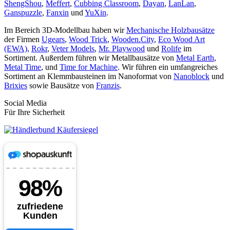
ShengShou
,
Meffert
,
Cubbing Classroom
,
Dayan
,
LanLan
,
Ganspuzzle
,
Fanxin
und
YuXin
.
Im Bereich 3D-Modellbau haben wir
Mechanische Holzbausätze
der Firmen
Ugears
,
Wood Trick
,
Wooden.City
,
Eco Wood Art
(EWA)
,
Rokr
,
Veter Models
,
Mr. Playwood
und
Rolife
im
Sortiment. Außerdem führen wir Metallbausätze von
Metal Earth
,
Metal Time
, und
Time for Machine
. Wir führen ein umfangreiches
Sortiment an Klemmbausteinen im Nanoformat von
Nanoblock
und
Brixies
sowie Bausätze von
Franzis
.
Social Media
Für Ihre Sicherheit