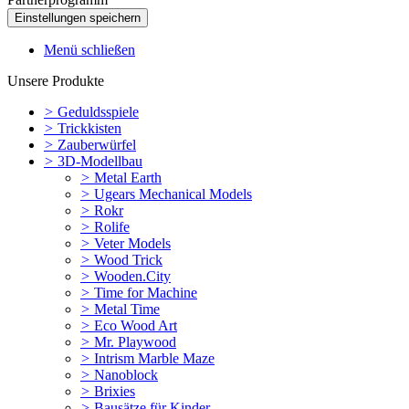
Menü schließen
Unsere Produkte
>
Geduldsspiele
>
Trickkisten
>
Zauberwürfel
>
3D-Modellbau
>
Metal Earth
>
Ugears Mechanical Models
>
Rokr
>
Rolife
>
Veter Models
>
Wood Trick
>
Wooden.City
>
Time for Machine
>
Metal Time
>
Eco Wood Art
>
Mr. Playwood
>
Intrism Marble Maze
>
Nanoblock
>
Brixies
>
Bausätze für Kinder