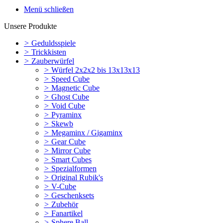
Menü schließen
Unsere Produkte
>
Geduldsspiele
>
Trickkisten
>
Zauberwürfel
>
Würfel 2x2x2 bis 13x13x13
>
Speed Cube
>
Magnetic Cube
>
Ghost Cube
>
Void Cube
>
Pyraminx
>
Skewb
>
Megaminx / Gigaminx
>
Gear Cube
>
Mirror Cube
>
Smart Cubes
>
Spezialformen
>
Original Rubik's
>
V-Cube
>
Geschenksets
>
Zubehör
>
Fanartikel
>
Sphere Ball