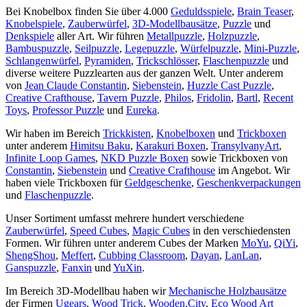
Bei Knobelbox finden Sie über 4.000
Geduldsspiele
,
Brain Teaser
,
Knobelspiele
,
Zauberwürfel
,
3D-Modellbausätze
,
Puzzle
und
Denkspiele
aller Art. Wir führen
Metallpuzzle
,
Holzpuzzle
,
Bambuspuzzle
,
Seilpuzzle
,
Legepuzzle
,
Würfelpuzzle
,
Mini-Puzzle
,
Schlangenwürfel
,
Pyramiden
,
Trickschlösser
,
Flaschenpuzzle
und
diverse weitere Puzzlearten aus der ganzen Welt. Unter anderem
von
Jean Claude Constantin
,
Siebenstein
,
Huzzle Cast Puzzle
,
Creative Crafthouse
,
Tavern Puzzle
,
Philos
,
Fridolin
,
Bartl
,
Recent
Toys
,
Professor Puzzle
und
Eureka
.
Wir haben im Bereich
Trickkisten
,
Knobelboxen
und
Trickboxen
unter anderem
Himitsu Baku
,
Karakuri Boxen
,
TransylvanyArt
,
Infinite Loop Games
,
NKD Puzzle Boxen
sowie Trickboxen von
Constantin
,
Siebenstein
und
Creative Crafthouse
im Angebot. Wir
haben viele Trickboxen für
Geldgeschenke
,
Geschenkverpackungen
und
Flaschenpuzzle
.
Unser Sortiment umfasst mehrere hundert verschiedene
Zauberwürfel
,
Speed Cubes
,
Magic Cubes
in den verschiedensten
Formen. Wir führen unter anderem Cubes der Marken
MoYu
,
QiYi
,
ShengShou
,
Meffert
,
Cubbing Classroom
,
Dayan
,
LanLan
,
Ganspuzzle
,
Fanxin
und
YuXin
.
Im Bereich 3D-Modellbau haben wir
Mechanische Holzbausätze
der Firmen
Ugears
,
Wood Trick
,
Wooden.City
,
Eco Wood Art