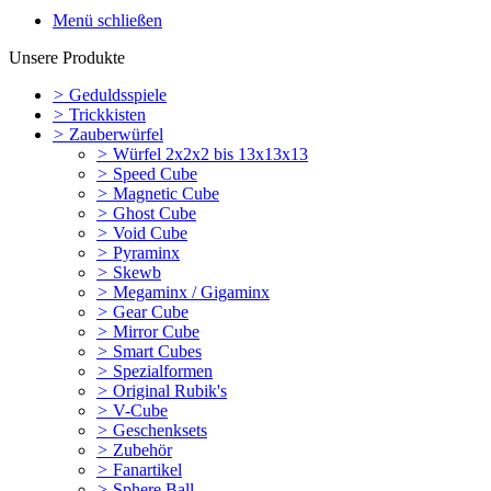
Menü schließen
Unsere Produkte
>
Geduldsspiele
>
Trickkisten
>
Zauberwürfel
>
Würfel 2x2x2 bis 13x13x13
>
Speed Cube
>
Magnetic Cube
>
Ghost Cube
>
Void Cube
>
Pyraminx
>
Skewb
>
Megaminx / Gigaminx
>
Gear Cube
>
Mirror Cube
>
Smart Cubes
>
Spezialformen
>
Original Rubik's
>
V-Cube
>
Geschenksets
>
Zubehör
>
Fanartikel
>
Sphere Ball