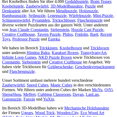
Bei Knobelbox finden Sie über 4.000
Geduldsspiele
,
Brain Teaser
,
Knobelspiele
,
Zauberwürfel
,
3D-Modellbausätze
,
Puzzle
und
Denkspiele
aller Art. Wir führen
Metallpuzzle
,
Holzpuzzle
,
Bambuspuzzle
,
Seilpuzzle
,
Legepuzzle
,
Würfelpuzzle
,
Mini-Puzzle
,
Schlangenwürfel
,
Pyramiden
,
Trickschlösser
,
Flaschenpuzzle
und
diverse weitere Puzzlearten aus der ganzen Welt. Unter anderem
von
Jean Claude Constantin
,
Siebenstein
,
Huzzle Cast Puzzle
,
Creative Crafthouse
,
Tavern Puzzle
,
Philos
,
Fridolin
,
Bartl
,
Recent
Toys
,
Professor Puzzle
und
Eureka
.
Wir haben im Bereich
Trickkisten
,
Knobelboxen
und
Trickboxen
unter anderem
Himitsu Baku
,
Karakuri Boxen
,
TransylvanyArt
,
Infinite Loop Games
,
NKD Puzzle Boxen
sowie Trickboxen von
Constantin
,
Siebenstein
und
Creative Crafthouse
im Angebot. Wir
haben viele Trickboxen für
Geldgeschenke
,
Geschenkverpackungen
und
Flaschenpuzzle
.
Unser Sortiment umfasst mehrere hundert verschiedene
Zauberwürfel
,
Speed Cubes
,
Magic Cubes
in den verschiedensten
Formen. Wir führen unter anderem Cubes der Marken
MoYu
,
QiYi
,
ShengShou
,
Meffert
,
Cubbing Classroom
,
Dayan
,
LanLan
,
Ganspuzzle
,
Fanxin
und
YuXin
.
Im Bereich 3D-Modellbau haben wir
Mechanische Holzbausätze
der Firmen
Ugears
,
Wood Trick
,
Wooden.City
,
Eco Wood Art