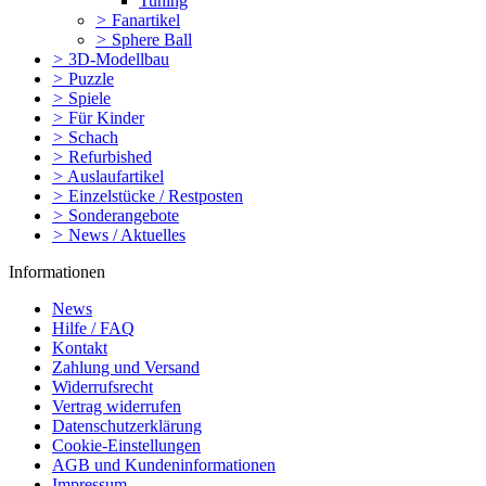
Tuning
>
Fanartikel
>
Sphere Ball
>
3D-Modellbau
>
Puzzle
>
Spiele
>
Für Kinder
>
Schach
>
Refurbished
>
Auslaufartikel
>
Einzelstücke / Restposten
>
Sonderangebote
>
News / Aktuelles
Informationen
News
Hilfe / FAQ
Kontakt
Zahlung und Versand
Widerrufsrecht
Vertrag widerrufen
Datenschutzerklärung
Cookie-Einstellungen
AGB und Kundeninformationen
Impressum