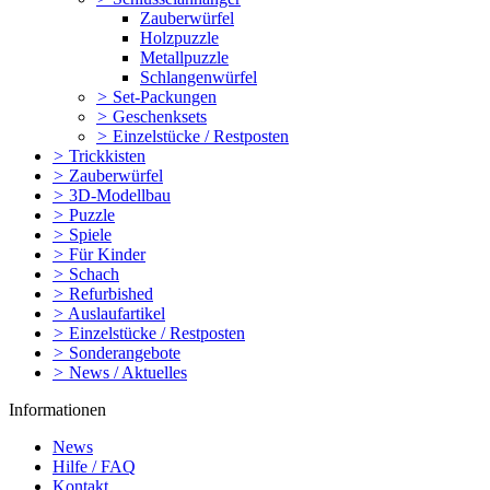
Zauberwürfel
Holzpuzzle
Metallpuzzle
Schlangenwürfel
>
Set-Packungen
>
Geschenksets
>
Einzelstücke / Restposten
>
Trickkisten
>
Zauberwürfel
>
3D-Modellbau
>
Puzzle
>
Spiele
>
Für Kinder
>
Schach
>
Refurbished
>
Auslaufartikel
>
Einzelstücke / Restposten
>
Sonderangebote
>
News / Aktuelles
Informationen
News
Hilfe / FAQ
Kontakt