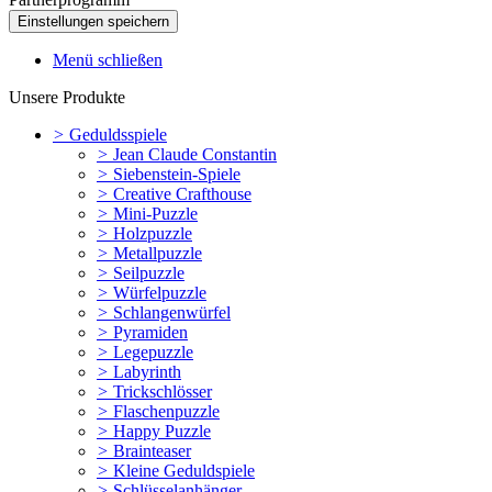
Menü schließen
Unsere Produkte
>
Geduldsspiele
>
Jean Claude Constantin
>
Siebenstein-Spiele
>
Creative Crafthouse
>
Mini-Puzzle
>
Holzpuzzle
>
Metallpuzzle
>
Seilpuzzle
>
Würfelpuzzle
>
Schlangenwürfel
>
Pyramiden
>
Legepuzzle
>
Labyrinth
>
Trickschlösser
>
Flaschenpuzzle
>
Happy Puzzle
>
Brainteaser
>
Kleine Geduldspiele
>
Schlüsselanhänger