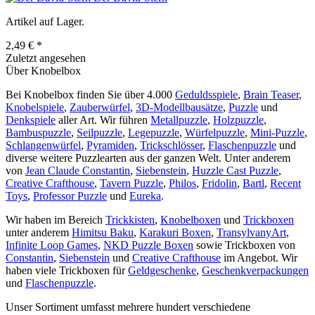
Artikel auf Lager.
2,49 € *
Zuletzt angesehen
Über Knobelbox
Bei Knobelbox finden Sie über 4.000
Geduldsspiele
,
Brain Teaser
,
Knobelspiele
,
Zauberwürfel
,
3D-Modellbausätze
,
Puzzle
und
Denkspiele
aller Art. Wir führen
Metallpuzzle
,
Holzpuzzle
,
Bambuspuzzle
,
Seilpuzzle
,
Legepuzzle
,
Würfelpuzzle
,
Mini-Puzzle
,
Schlangenwürfel
,
Pyramiden
,
Trickschlösser
,
Flaschenpuzzle
und
diverse weitere Puzzlearten aus der ganzen Welt. Unter anderem
von
Jean Claude Constantin
,
Siebenstein
,
Huzzle Cast Puzzle
,
Creative Crafthouse
,
Tavern Puzzle
,
Philos
,
Fridolin
,
Bartl
,
Recent
Toys
,
Professor Puzzle
und
Eureka
.
Wir haben im Bereich
Trickkisten
,
Knobelboxen
und
Trickboxen
unter anderem
Himitsu Baku
,
Karakuri Boxen
,
TransylvanyArt
,
Infinite Loop Games
,
NKD Puzzle Boxen
sowie Trickboxen von
Constantin
,
Siebenstein
und
Creative Crafthouse
im Angebot. Wir
haben viele Trickboxen für
Geldgeschenke
,
Geschenkverpackungen
und
Flaschenpuzzle
.
Unser Sortiment umfasst mehrere hundert verschiedene