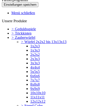
Menü schließen
Unsere Produkte
>
Geduldsspiele
>
Trickkisten
>
Zauberwürfel
>
Würfel 2x2x2 bis 13x13x13
1x2x3
1x3x3
2x2x2
2x3x3
3x3x3
4x4x4
5x5x5
6x6x6
7x7x7
8x8x8
9x9x9
10x10x10
11x11x11
12x12x12
>
Speed Cube