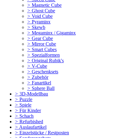
>
Magnetic Cube
>
Ghost Cube
>
Void Cube
>
Pyraminx
>
Skewb
>
Megaminx / Gigaminx
>
Gear Cube
>
Mirror Cube
>
Smart Cubes
>
Spezialformen
>
Original Rubik's
>
V-Cube
>
Geschenksets
>
Zubehör
>
Fanartikel
>
Sphere Ball
>
3D-Modellbau
>
Puzzle
>
Spiele
>
Für Kinder
>
Schach
>
Refurbished
>
Auslaufartikel
>
Einzelstücke / Restposten