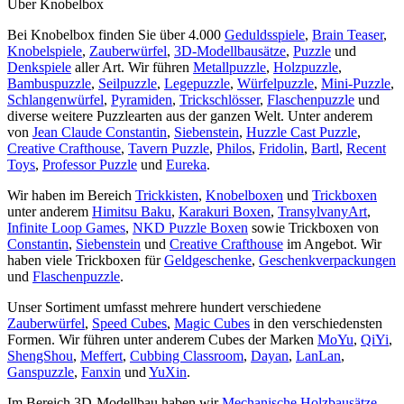
Über Knobelbox
Bei Knobelbox finden Sie über 4.000
Geduldsspiele
,
Brain Teaser
,
Knobelspiele
,
Zauberwürfel
,
3D-Modellbausätze
,
Puzzle
und
Denkspiele
aller Art. Wir führen
Metallpuzzle
,
Holzpuzzle
,
Bambuspuzzle
,
Seilpuzzle
,
Legepuzzle
,
Würfelpuzzle
,
Mini-Puzzle
,
Schlangenwürfel
,
Pyramiden
,
Trickschlösser
,
Flaschenpuzzle
und
diverse weitere Puzzlearten aus der ganzen Welt. Unter anderem
von
Jean Claude Constantin
,
Siebenstein
,
Huzzle Cast Puzzle
,
Creative Crafthouse
,
Tavern Puzzle
,
Philos
,
Fridolin
,
Bartl
,
Recent
Toys
,
Professor Puzzle
und
Eureka
.
Wir haben im Bereich
Trickkisten
,
Knobelboxen
und
Trickboxen
unter anderem
Himitsu Baku
,
Karakuri Boxen
,
TransylvanyArt
,
Infinite Loop Games
,
NKD Puzzle Boxen
sowie Trickboxen von
Constantin
,
Siebenstein
und
Creative Crafthouse
im Angebot. Wir
haben viele Trickboxen für
Geldgeschenke
,
Geschenkverpackungen
und
Flaschenpuzzle
.
Unser Sortiment umfasst mehrere hundert verschiedene
Zauberwürfel
,
Speed Cubes
,
Magic Cubes
in den verschiedensten
Formen. Wir führen unter anderem Cubes der Marken
MoYu
,
QiYi
,
ShengShou
,
Meffert
,
Cubbing Classroom
,
Dayan
,
LanLan
,
Ganspuzzle
,
Fanxin
und
YuXin
.
Im Bereich 3D-Modellbau haben wir
Mechanische Holzbausätze