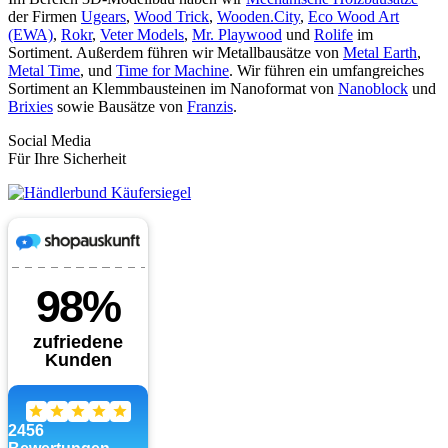
der Firmen
Ugears
,
Wood Trick
,
Wooden.City
,
Eco Wood Art
(EWA)
,
Rokr
,
Veter Models
,
Mr. Playwood
und
Rolife
im
Sortiment. Außerdem führen wir Metallbausätze von
Metal Earth
,
Metal Time
, und
Time for Machine
. Wir führen ein umfangreiches
Sortiment an Klemmbausteinen im Nanoformat von
Nanoblock
und
Brixies
sowie Bausätze von
Franzis
.
Social Media
Für Ihre Sicherheit