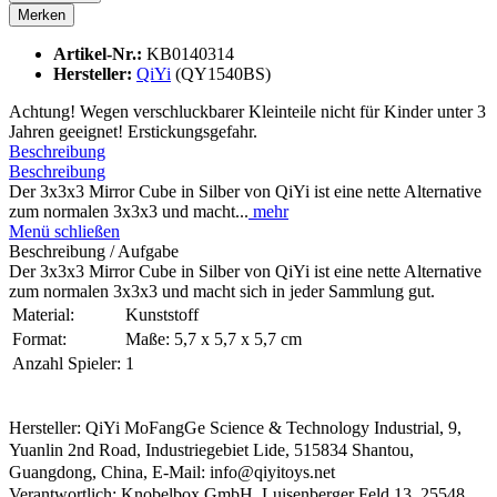
Merken
Artikel-Nr.:
KB0140314
Hersteller:
QiYi
(QY1540BS)
Achtung! Wegen verschluckbarer Kleinteile nicht für Kinder unter 3
Jahren geeignet! Erstickungsgefahr.
Beschreibung
Beschreibung
Der 3x3x3 Mirror Cube in Silber von QiYi ist eine nette Alternative
zum normalen 3x3x3 und macht...
mehr
Menü schließen
Beschreibung / Aufgabe
Der 3x3x3 Mirror Cube in Silber von QiYi ist eine nette Alternative
zum normalen 3x3x3 und macht sich in jeder Sammlung gut.
Material:
Kunststoff
Format:
Maße: 5,7 x 5,7 x 5,7 cm
Anzahl Spieler:
1
Hersteller: QiYi MoFangGe Science & Technology Industrial, 9,
Yuanlin 2nd Road, Industriegebiet Lide, 515834 Shantou,
Guangdong, China, E-Mail: info@qiyitoys.net
Verantwortlich: Knobelbox GmbH, Luisenberger Feld 13, 25548