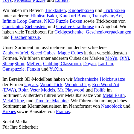
Toys
,
Professor Puzzle
und
Eureka
.
Wir haben im Bereich
Trickkisten
,
Knobelboxen
und
Trickboxen
unter anderem
Himitsu Baku
,
Karakuri Boxen
,
TransylvanyArt
,
Infinite Loop Games
,
NKD Puzzle Boxen
sowie Trickboxen von
Constantin
,
Siebenstein
und
Creative Crafthouse
im Angebot. Wir
haben viele Trickboxen für
Geldgeschenke
,
Geschenkverpackungen
und
Flaschenpuzzle
.
Unser Sortiment umfasst mehrere hundert verschiedene
Zauberwürfel
,
Speed Cubes
,
Magic Cubes
in den verschiedensten
Formen. Wir führen unter anderem Cubes der Marken
MoYu
,
QiYi
,
ShengShou
,
Meffert
,
Cubbing Classroom
,
Dayan
,
LanLan
,
Ganspuzzle
,
Fanxin
und
YuXin
.
Im Bereich 3D-Modellbau haben wir
Mechanische Holzbausätze
der Firmen
Ugears
,
Wood Trick
,
Wooden.City
,
Eco Wood Art
(EWA)
,
Rokr
,
Veter Models
,
Mr. Playwood
und
Rolife
im
Sortiment. Außerdem führen wir Metallbausätze von
Metal Earth
,
Metal Time
, und
Time for Machine
. Wir führen ein umfangreiches
Sortiment an Klemmbausteinen im Nanoformat von
Nanoblock
und
Brixies
sowie Bausätze von
Franzis
.
Social Media
Für Ihre Sicherheit