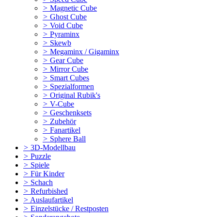
>
Magnetic Cube
>
Ghost Cube
>
Void Cube
>
Pyraminx
>
Skewb
>
Megaminx / Gigaminx
>
Gear Cube
>
Mirror Cube
>
Smart Cubes
>
Spezialformen
>
Original Rubik's
>
V-Cube
>
Geschenksets
>
Zubehör
>
Fanartikel
>
Sphere Ball
>
3D-Modellbau
>
Puzzle
>
Spiele
>
Für Kinder
>
Schach
>
Refurbished
>
Auslaufartikel
>
Einzelstücke / Restposten