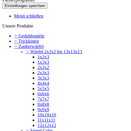
Menü schließen
Unsere Produkte
>
Geduldsspiele
>
Trickkisten
>
Zauberwürfel
>
Würfel 2x2x2 bis 13x13x13
1x2x3
1x3x3
2x2x2
2x3x3
3x3x3
4x4x4
5x5x5
6x6x6
7x7x7
8x8x8
9x9x9
10x10x10
11x11x11
12x12x12
>
Speed Cube