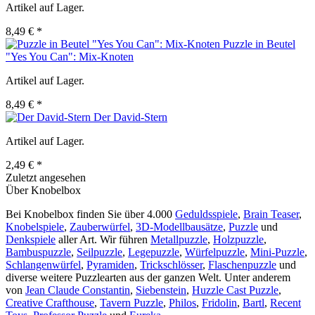
Artikel auf Lager.
8,49 € *
Puzzle in Beutel
"Yes You Can": Mix-Knoten
Artikel auf Lager.
8,49 € *
Der David-Stern
Artikel auf Lager.
2,49 € *
Zuletzt angesehen
Über Knobelbox
Bei Knobelbox finden Sie über 4.000
Geduldsspiele
,
Brain Teaser
,
Knobelspiele
,
Zauberwürfel
,
3D-Modellbausätze
,
Puzzle
und
Denkspiele
aller Art. Wir führen
Metallpuzzle
,
Holzpuzzle
,
Bambuspuzzle
,
Seilpuzzle
,
Legepuzzle
,
Würfelpuzzle
,
Mini-Puzzle
,
Schlangenwürfel
,
Pyramiden
,
Trickschlösser
,
Flaschenpuzzle
und
diverse weitere Puzzlearten aus der ganzen Welt. Unter anderem
von
Jean Claude Constantin
,
Siebenstein
,
Huzzle Cast Puzzle
,
Creative Crafthouse
,
Tavern Puzzle
,
Philos
,
Fridolin
,
Bartl
,
Recent