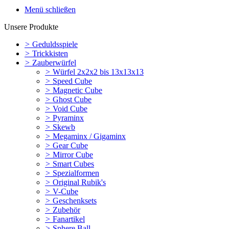
Menü schließen
Unsere Produkte
>
Geduldsspiele
>
Trickkisten
>
Zauberwürfel
>
Würfel 2x2x2 bis 13x13x13
>
Speed Cube
>
Magnetic Cube
>
Ghost Cube
>
Void Cube
>
Pyraminx
>
Skewb
>
Megaminx / Gigaminx
>
Gear Cube
>
Mirror Cube
>
Smart Cubes
>
Spezialformen
>
Original Rubik's
>
V-Cube
>
Geschenksets
>
Zubehör
>
Fanartikel
>
Sphere Ball