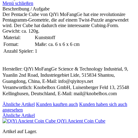
Menü schließen
Beschreibung / Aufgabe
Der Pentacle Cube von QiYi MoFangGe hat eine revolutionäre
Pentagramm-Geometrie, die auf einem Twist-Puzzle angewendet
wird. Der Cube hat dadurch eine interessante Cubing-Form.
Gewicht: ca. 120g.
Material:
Kunststoff
Format:
Maße: ca. 6 x 6 x 6 cm
Anzahl Spieler:
1
Hersteller: QiYi MoFangGe Science & Technology Industrial, 9,
Yuanlin 2nd Road, Industriegebiet Lide, 515834 Shantou,
Guangdong, China, E-Mail: info@qiyitoys.net
Verantwortlich: Knobelbox GmbH, Luisenberger Feld 13, 25548
Kellinghusen, Deutschland, E-Mail: mail@knobelbox.com
Ähnliche Artikel
Kunden kauften auch
Kunden haben sich auch
angesehen
Ähnliche Artikel
QiYi Ancient Coin Cube
Artikel auf Lager.