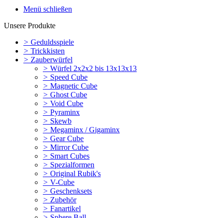
Menü schließen
Unsere Produkte
>
Geduldsspiele
>
Trickkisten
>
Zauberwürfel
>
Würfel 2x2x2 bis 13x13x13
>
Speed Cube
>
Magnetic Cube
>
Ghost Cube
>
Void Cube
>
Pyraminx
>
Skewb
>
Megaminx / Gigaminx
>
Gear Cube
>
Mirror Cube
>
Smart Cubes
>
Spezialformen
>
Original Rubik's
>
V-Cube
>
Geschenksets
>
Zubehör
>
Fanartikel
>
Sphere Ball