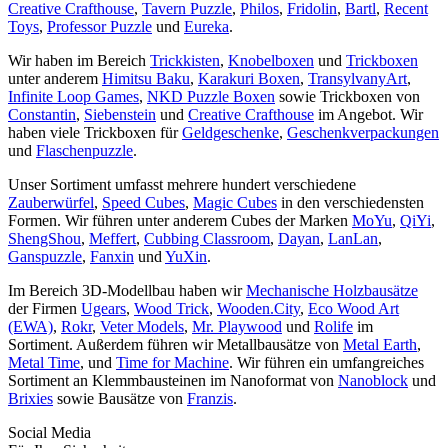
Creative Crafthouse
,
Tavern Puzzle
,
Philos
,
Fridolin
,
Bartl
,
Recent
Toys
,
Professor Puzzle
und
Eureka
.
Wir haben im Bereich
Trickkisten
,
Knobelboxen
und
Trickboxen
unter anderem
Himitsu Baku
,
Karakuri Boxen
,
TransylvanyArt
,
Infinite Loop Games
,
NKD Puzzle Boxen
sowie Trickboxen von
Constantin
,
Siebenstein
und
Creative Crafthouse
im Angebot. Wir
haben viele Trickboxen für
Geldgeschenke
,
Geschenkverpackungen
und
Flaschenpuzzle
.
Unser Sortiment umfasst mehrere hundert verschiedene
Zauberwürfel
,
Speed Cubes
,
Magic Cubes
in den verschiedensten
Formen. Wir führen unter anderem Cubes der Marken
MoYu
,
QiYi
,
ShengShou
,
Meffert
,
Cubbing Classroom
,
Dayan
,
LanLan
,
Ganspuzzle
,
Fanxin
und
YuXin
.
Im Bereich 3D-Modellbau haben wir
Mechanische Holzbausätze
der Firmen
Ugears
,
Wood Trick
,
Wooden.City
,
Eco Wood Art
(EWA)
,
Rokr
,
Veter Models
,
Mr. Playwood
und
Rolife
im
Sortiment. Außerdem führen wir Metallbausätze von
Metal Earth
,
Metal Time
, und
Time for Machine
. Wir führen ein umfangreiches
Sortiment an Klemmbausteinen im Nanoformat von
Nanoblock
und
Brixies
sowie Bausätze von
Franzis
.
Social Media