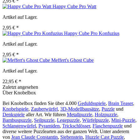
2,95 € *
Happy Cube Pro Watt
Artikel auf Lager.
2,95 € *
Happy Cube Pro Konfuzius
Artikel auf Lager.
2,95 € *
Meffert's Ghost Cube
Artikel auf Lager.
22,95 € *
Zuletzt angesehen
Über Knobelbox
Bei Knobelbox finden Sie über 4.000
Geduldsspiele
,
Brain Teaser
,
Knobelspiele
,
Zauberwürfel
,
3D-Modellbausätze
,
Puzzle
und
Denkspiele
aller Art. Wir führen
Metallpuzzle
,
Holzpuzzle
,
Bambuspuzzle
,
Seilpuzzle
,
Legepuzzle
,
Würfelpuzzle
,
Mini-Puzzle
,
Schlangenwürfel
,
Pyramiden
,
Trickschlösser
,
Flaschenpuzzle
und
diverse weitere Puzzlearten aus der ganzen Welt. Unter anderem
von
Jean Claude Constantin
,
Siebenstein
,
Huzzle Cast Puzzle
,