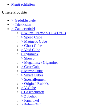
Menü schließen
Unsere Produkte
>
Geduldsspiele
>
Trickkisten
>
Zauberwürfel
>
Würfel 2x2x2 bis 13x13x13
>
Speed Cube
>
Magnetic Cube
>
Ghost Cube
>
Void Cube
>
Pyraminx
>
Skewb
>
Megaminx / Gigaminx
>
Gear Cube
>
Mirror Cube
>
Smart Cubes
>
Spezialformen
>
Original Rubik's
>
V-Cube
>
Geschenksets
>
Zubehör
>
Fanartikel
>
Sphere Ball