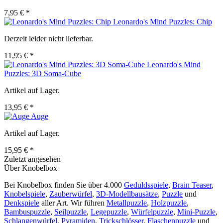
7,95 € *
Leonardo's Mind Puzzles: Chip
Derzeit leider nicht lieferbar.
11,95 € *
Leonardo's Mind
Puzzles: 3D Soma-Cube
Artikel auf Lager.
13,95 € *
Auge
Artikel auf Lager.
15,95 € *
Zuletzt angesehen
Über Knobelbox
Bei Knobelbox finden Sie über 4.000
Geduldsspiele
,
Brain Teaser
,
Knobelspiele
,
Zauberwürfel
,
3D-Modellbausätze
,
Puzzle
und
Denkspiele
aller Art. Wir führen
Metallpuzzle
,
Holzpuzzle
,
Bambuspuzzle
,
Seilpuzzle
,
Legepuzzle
,
Würfelpuzzle
,
Mini-Puzzle
,
Schlangenwürfel
,
Pyramiden
,
Trickschlösser
,
Flaschenpuzzle
und