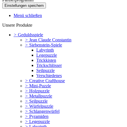
Menü schließen
Unsere Produkte
>
Geduldsspiele
>
Jean Claude Constantin
>
Siebenstein-Spiele
Labyrinth
Legepuzzle
Trickkisten
Trickschlösser
Seilpuzzle
Verschiedenes
>
Creative Crafthouse
>
Mini-Puzzle
>
Holzpuzzle
>
Metallpuzzle
>
Seilpuzzle
>
Würfelpuzzle
>
Schlangenwürfel
>
Pyramiden
>
Legepuzzle
>
Labyrinth