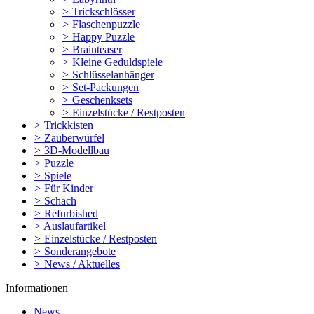
>
Trickschlösser
>
Flaschenpuzzle
>
Happy Puzzle
>
Brainteaser
>
Kleine Geduldspiele
>
Schlüsselanhänger
>
Set-Packungen
>
Geschenksets
>
Einzelstücke / Restposten
>
Trickkisten
>
Zauberwürfel
>
3D-Modellbau
>
Puzzle
>
Spiele
>
Für Kinder
>
Schach
>
Refurbished
>
Auslaufartikel
>
Einzelstücke / Restposten
>
Sonderangebote
>
News / Aktuelles
Informationen
News