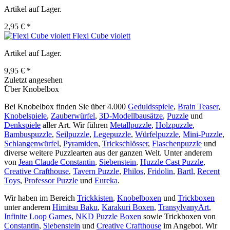
Artikel auf Lager.
2,95 € *
Flexi Cube violett
Artikel auf Lager.
9,95 € *
Zuletzt angesehen
Über Knobelbox
Bei Knobelbox finden Sie über 4.000
Geduldsspiele
,
Brain Teaser
,
Knobelspiele
,
Zauberwürfel
,
3D-Modellbausätze
,
Puzzle
und
Denkspiele
aller Art. Wir führen
Metallpuzzle
,
Holzpuzzle
,
Bambuspuzzle
,
Seilpuzzle
,
Legepuzzle
,
Würfelpuzzle
,
Mini-Puzzle
,
Schlangenwürfel
,
Pyramiden
,
Trickschlösser
,
Flaschenpuzzle
und
diverse weitere Puzzlearten aus der ganzen Welt. Unter anderem
von
Jean Claude Constantin
,
Siebenstein
,
Huzzle Cast Puzzle
,
Creative Crafthouse
,
Tavern Puzzle
,
Philos
,
Fridolin
,
Bartl
,
Recent
Toys
,
Professor Puzzle
und
Eureka
.
Wir haben im Bereich
Trickkisten
,
Knobelboxen
und
Trickboxen
unter anderem
Himitsu Baku
,
Karakuri Boxen
,
TransylvanyArt
,
Infinite Loop Games
,
NKD Puzzle Boxen
sowie Trickboxen von
Constantin
,
Siebenstein
und
Creative Crafthouse
im Angebot. Wir