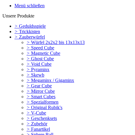
Menü schließen
Unsere Produkte
>
Geduldsspiele
>
Trickkisten
>
Zauberwürfel
>
Würfel 2x2x2 bis 13x13x13
>
Speed Cube
>
Magnetic Cube
>
Ghost Cube
>
Void Cube
>
Pyraminx
>
Skewb
>
Megaminx / Gigaminx
>
Gear Cube
>
Mirror Cube
>
Smart Cubes
>
Spezialformen
>
Original Rubik's
>
V-Cube
>
Geschenksets
>
Zubehör
>
Fanartikel
>
Sphere Ball