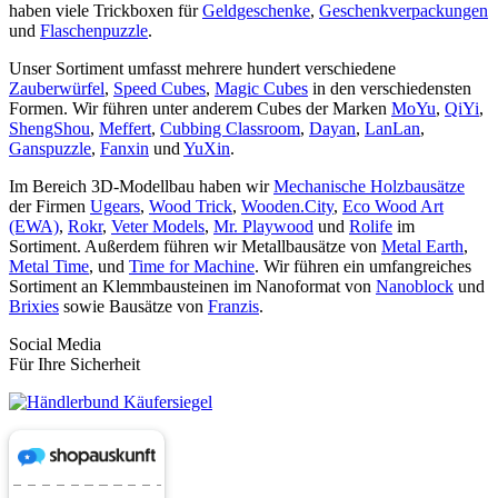
haben viele Trickboxen für
Geldgeschenke
,
Geschenkverpackungen
und
Flaschenpuzzle
.
Unser Sortiment umfasst mehrere hundert verschiedene
Zauberwürfel
,
Speed Cubes
,
Magic Cubes
in den verschiedensten
Formen. Wir führen unter anderem Cubes der Marken
MoYu
,
QiYi
,
ShengShou
,
Meffert
,
Cubbing Classroom
,
Dayan
,
LanLan
,
Ganspuzzle
,
Fanxin
und
YuXin
.
Im Bereich 3D-Modellbau haben wir
Mechanische Holzbausätze
der Firmen
Ugears
,
Wood Trick
,
Wooden.City
,
Eco Wood Art
(EWA)
,
Rokr
,
Veter Models
,
Mr. Playwood
und
Rolife
im
Sortiment. Außerdem führen wir Metallbausätze von
Metal Earth
,
Metal Time
, und
Time for Machine
. Wir führen ein umfangreiches
Sortiment an Klemmbausteinen im Nanoformat von
Nanoblock
und
Brixies
sowie Bausätze von
Franzis
.
Social Media
Für Ihre Sicherheit