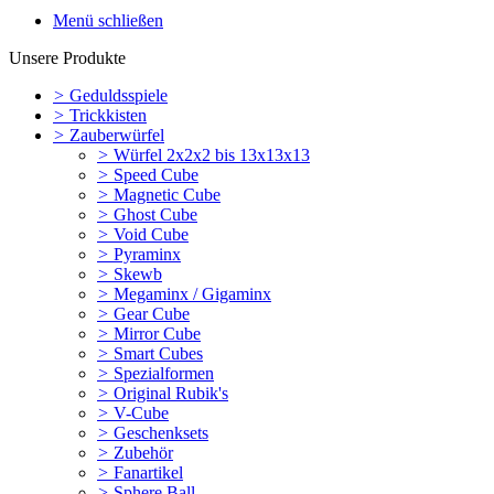
Menü schließen
Unsere Produkte
>
Geduldsspiele
>
Trickkisten
>
Zauberwürfel
>
Würfel 2x2x2 bis 13x13x13
>
Speed Cube
>
Magnetic Cube
>
Ghost Cube
>
Void Cube
>
Pyraminx
>
Skewb
>
Megaminx / Gigaminx
>
Gear Cube
>
Mirror Cube
>
Smart Cubes
>
Spezialformen
>
Original Rubik's
>
V-Cube
>
Geschenksets
>
Zubehör
>
Fanartikel
>
Sphere Ball