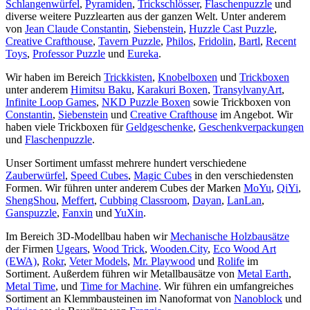
Schlangenwürfel
,
Pyramiden
,
Trickschlösser
,
Flaschenpuzzle
und
diverse weitere Puzzlearten aus der ganzen Welt. Unter anderem
von
Jean Claude Constantin
,
Siebenstein
,
Huzzle Cast Puzzle
,
Creative Crafthouse
,
Tavern Puzzle
,
Philos
,
Fridolin
,
Bartl
,
Recent
Toys
,
Professor Puzzle
und
Eureka
.
Wir haben im Bereich
Trickkisten
,
Knobelboxen
und
Trickboxen
unter anderem
Himitsu Baku
,
Karakuri Boxen
,
TransylvanyArt
,
Infinite Loop Games
,
NKD Puzzle Boxen
sowie Trickboxen von
Constantin
,
Siebenstein
und
Creative Crafthouse
im Angebot. Wir
haben viele Trickboxen für
Geldgeschenke
,
Geschenkverpackungen
und
Flaschenpuzzle
.
Unser Sortiment umfasst mehrere hundert verschiedene
Zauberwürfel
,
Speed Cubes
,
Magic Cubes
in den verschiedensten
Formen. Wir führen unter anderem Cubes der Marken
MoYu
,
QiYi
,
ShengShou
,
Meffert
,
Cubbing Classroom
,
Dayan
,
LanLan
,
Ganspuzzle
,
Fanxin
und
YuXin
.
Im Bereich 3D-Modellbau haben wir
Mechanische Holzbausätze
der Firmen
Ugears
,
Wood Trick
,
Wooden.City
,
Eco Wood Art
(EWA)
,
Rokr
,
Veter Models
,
Mr. Playwood
und
Rolife
im
Sortiment. Außerdem führen wir Metallbausätze von
Metal Earth
,
Metal Time
, und
Time for Machine
. Wir führen ein umfangreiches
Sortiment an Klemmbausteinen im Nanoformat von
Nanoblock
und