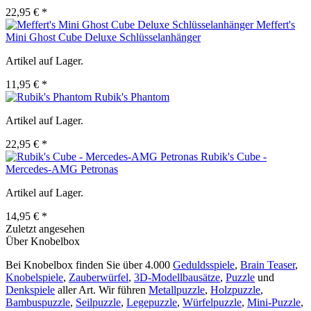
22,95 € *
Meffert's
Mini Ghost Cube Deluxe Schlüsselanhänger
Artikel auf Lager.
11,95 € *
Rubik's Phantom
Artikel auf Lager.
22,95 € *
Rubik's Cube -
Mercedes-AMG Petronas
Artikel auf Lager.
14,95 € *
Zuletzt angesehen
Über Knobelbox
Bei Knobelbox finden Sie über 4.000
Geduldsspiele
,
Brain Teaser
,
Knobelspiele
,
Zauberwürfel
,
3D-Modellbausätze
,
Puzzle
und
Denkspiele
aller Art. Wir führen
Metallpuzzle
,
Holzpuzzle
,
Bambuspuzzle
,
Seilpuzzle
,
Legepuzzle
,
Würfelpuzzle
,
Mini-Puzzle
,