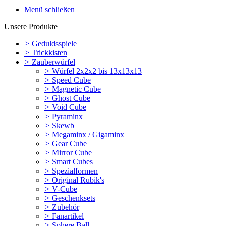
Menü schließen
Unsere Produkte
>
Geduldsspiele
>
Trickkisten
>
Zauberwürfel
>
Würfel 2x2x2 bis 13x13x13
>
Speed Cube
>
Magnetic Cube
>
Ghost Cube
>
Void Cube
>
Pyraminx
>
Skewb
>
Megaminx / Gigaminx
>
Gear Cube
>
Mirror Cube
>
Smart Cubes
>
Spezialformen
>
Original Rubik's
>
V-Cube
>
Geschenksets
>
Zubehör
>
Fanartikel
>
Sphere Ball