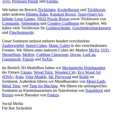
Toys
,
Professor Puzzle
und
Eureka
.
Wir haben im Bereich
Trickkisten
,
Knobelboxen
und
Trickboxen
unter anderem
Himitsu Baku
,
Karakuri Boxen
,
TransylvanyArt
,
Infinite Loop Games
,
NKD Puzzle Boxen
sowie Trickboxen von
Constantin
,
Siebenstein
und
Creative Crafthouse
im Angebot. Wir
haben viele Trickboxen für
Geldgeschenke
,
Geschenkverpackungen
und
Flaschenpuzzle
.
Unser Sortiment umfasst mehrere hundert verschiedene
Zauberwürfel
,
Speed Cubes
,
Magic Cubes
in den verschiedensten
Formen. Wir führen unter anderem Cubes der Marken
MoYu
,
QiYi
,
ShengShou
,
Meffert
,
Cubbing Classroom
,
Dayan
,
LanLan
,
Ganspuzzle
,
Fanxin
und
YuXin
.
Im Bereich 3D-Modellbau haben wir
Mechanische Holzbausätze
der Firmen
Ugears
,
Wood Trick
,
Wooden.City
,
Eco Wood Art
(EWA)
,
Rokr
,
Veter Models
,
Mr. Playwood
und
Rolife
im
Sortiment. Außerdem führen wir Metallbausätze von
Metal Earth
,
Metal Time
, und
Time for Machine
. Wir führen ein umfangreiches
Sortiment an Klemmbausteinen im Nanoformat von
Nanoblock
und
Brixies
sowie Bausätze von
Franzis
.
Social Media
Für Ihre Sicherheit