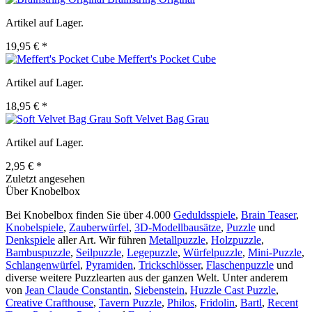
Artikel auf Lager.
19,95 € *
Meffert's Pocket Cube
Artikel auf Lager.
18,95 € *
Soft Velvet Bag Grau
Artikel auf Lager.
2,95 € *
Zuletzt angesehen
Über Knobelbox
Bei Knobelbox finden Sie über 4.000
Geduldsspiele
,
Brain Teaser
,
Knobelspiele
,
Zauberwürfel
,
3D-Modellbausätze
,
Puzzle
und
Denkspiele
aller Art. Wir führen
Metallpuzzle
,
Holzpuzzle
,
Bambuspuzzle
,
Seilpuzzle
,
Legepuzzle
,
Würfelpuzzle
,
Mini-Puzzle
,
Schlangenwürfel
,
Pyramiden
,
Trickschlösser
,
Flaschenpuzzle
und
diverse weitere Puzzlearten aus der ganzen Welt. Unter anderem
von
Jean Claude Constantin
,
Siebenstein
,
Huzzle Cast Puzzle
,
Creative Crafthouse
,
Tavern Puzzle
,
Philos
,
Fridolin
,
Bartl
,
Recent