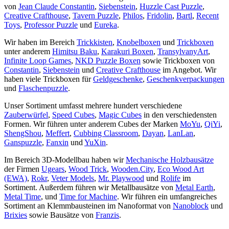
von
Jean Claude Constantin
,
Siebenstein
,
Huzzle Cast Puzzle
,
Creative Crafthouse
,
Tavern Puzzle
,
Philos
,
Fridolin
,
Bartl
,
Recent
Toys
,
Professor Puzzle
und
Eureka
.
Wir haben im Bereich
Trickkisten
,
Knobelboxen
und
Trickboxen
unter anderem
Himitsu Baku
,
Karakuri Boxen
,
TransylvanyArt
,
Infinite Loop Games
,
NKD Puzzle Boxen
sowie Trickboxen von
Constantin
,
Siebenstein
und
Creative Crafthouse
im Angebot. Wir
haben viele Trickboxen für
Geldgeschenke
,
Geschenkverpackungen
und
Flaschenpuzzle
.
Unser Sortiment umfasst mehrere hundert verschiedene
Zauberwürfel
,
Speed Cubes
,
Magic Cubes
in den verschiedensten
Formen. Wir führen unter anderem Cubes der Marken
MoYu
,
QiYi
,
ShengShou
,
Meffert
,
Cubbing Classroom
,
Dayan
,
LanLan
,
Ganspuzzle
,
Fanxin
und
YuXin
.
Im Bereich 3D-Modellbau haben wir
Mechanische Holzbausätze
der Firmen
Ugears
,
Wood Trick
,
Wooden.City
,
Eco Wood Art
(EWA)
,
Rokr
,
Veter Models
,
Mr. Playwood
und
Rolife
im
Sortiment. Außerdem führen wir Metallbausätze von
Metal Earth
,
Metal Time
, und
Time for Machine
. Wir führen ein umfangreiches
Sortiment an Klemmbausteinen im Nanoformat von
Nanoblock
und
Brixies
sowie Bausätze von
Franzis
.