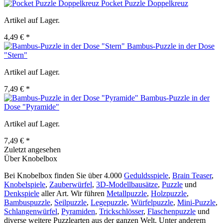
Pocket Puzzle Doppelkreuz
Artikel auf Lager.
4,49 € *
Bambus-Puzzle in der Dose
"Stern"
Artikel auf Lager.
7,49 € *
Bambus-Puzzle in der
Dose "Pyramide"
Artikel auf Lager.
7,49 € *
Zuletzt angesehen
Über Knobelbox
Bei Knobelbox finden Sie über 4.000
Geduldsspiele
,
Brain Teaser
,
Knobelspiele
,
Zauberwürfel
,
3D-Modellbausätze
,
Puzzle
und
Denkspiele
aller Art. Wir führen
Metallpuzzle
,
Holzpuzzle
,
Bambuspuzzle
,
Seilpuzzle
,
Legepuzzle
,
Würfelpuzzle
,
Mini-Puzzle
,
Schlangenwürfel
,
Pyramiden
,
Trickschlösser
,
Flaschenpuzzle
und
diverse weitere Puzzlearten aus der ganzen Welt. Unter anderem