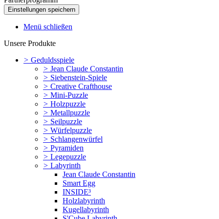
Menü schließen
Unsere Produkte
>
Geduldsspiele
>
Jean Claude Constantin
>
Siebenstein-Spiele
>
Creative Crafthouse
>
Mini-Puzzle
>
Holzpuzzle
>
Metallpuzzle
>
Seilpuzzle
>
Würfelpuzzle
>
Schlangenwürfel
>
Pyramiden
>
Legepuzzle
>
Labyrinth
Jean Claude Constantin
Smart Egg
INSIDE³
Holzlabyrinth
Kugellabyrinth
S'Cube Labyrinth