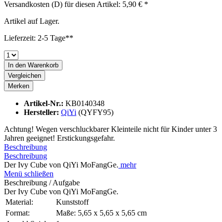
Versandkosten (D) für diesen Artikel: 5,90 € *
Artikel auf Lager.
Lieferzeit: 2-5 Tage**
In den
Warenkorb
Vergleichen
Merken
Artikel-Nr.:
KB0140348
Hersteller:
QiYi
(QYFY95)
Achtung! Wegen verschluckbarer Kleinteile nicht für Kinder unter 3
Jahren geeignet! Erstickungsgefahr.
Beschreibung
Beschreibung
Der Ivy Cube von QiYi MoFangGe.
mehr
Menü schließen
Beschreibung / Aufgabe
Der Ivy Cube von QiYi MoFangGe.
Material:
Kunststoff
Format:
Maße: 5,65 x 5,65 x 5,65 cm