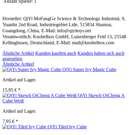
Anzahl Spieler:
1
Hersteller: QiYi MoFangGe Science & Technology Industrial, 9,
Yuanlin 2nd Road, Industriegebiet Lide, 515834 Shantou,
Guangdong, China, E-Mail: info@qiyitoys.net
Verantwortlich: Knobelbox GmbH, Luisenberger Feld 13, 25548
Kellinghusen, Deutschland, E-Mail: mail@knobelbox.com
Ähnliche Artikel
Kunden kauften auch
Kunden haben sich auch
angesehen
Ähnliche Artikel
QiYi Super Ivy Magic Cube
Artikel auf Lager.
15,95 € *
QiYi Skewb QiCheng A
Cube Weiß
Artikel auf Lager.
7,95 € *
QiYi Tiled Ivy Cube