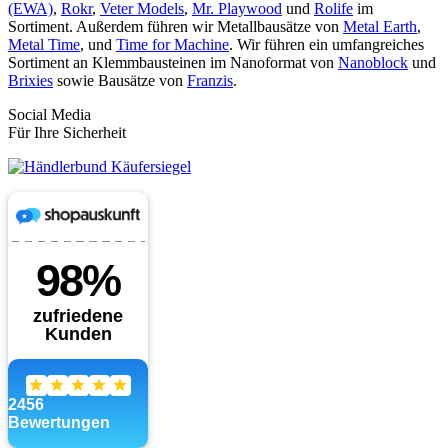
(EWA)
,
Rokr
,
Veter Models
,
Mr. Playwood
und
Rolife
im
Sortiment. Außerdem führen wir Metallbausätze von
Metal Earth
,
Metal Time
, und
Time for Machine
. Wir führen ein umfangreiches
Sortiment an Klemmbausteinen im Nanoformat von
Nanoblock
und
Brixies
sowie Bausätze von
Franzis
.
Social Media
Für Ihre Sicherheit