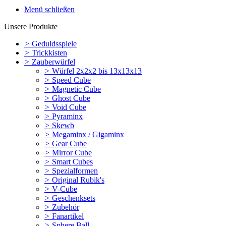
Menü schließen
Unsere Produkte
>
Geduldsspiele
>
Trickkisten
>
Zauberwürfel
>
Würfel 2x2x2 bis 13x13x13
>
Speed Cube
>
Magnetic Cube
>
Ghost Cube
>
Void Cube
>
Pyraminx
>
Skewb
>
Megaminx / Gigaminx
>
Gear Cube
>
Mirror Cube
>
Smart Cubes
>
Spezialformen
>
Original Rubik's
>
V-Cube
>
Geschenksets
>
Zubehör
>
Fanartikel
>
Sphere Ball