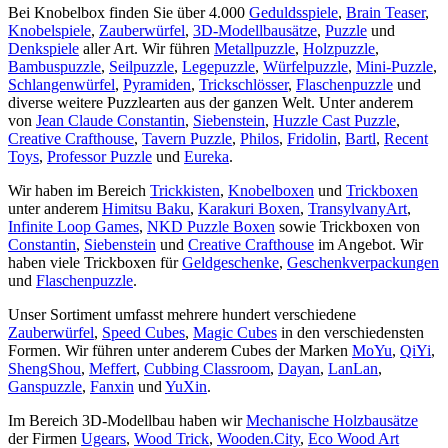
Bei Knobelbox finden Sie über 4.000
Geduldsspiele
,
Brain Teaser
,
Knobelspiele
,
Zauberwürfel
,
3D-Modellbausätze
,
Puzzle
und
Denkspiele
aller Art. Wir führen
Metallpuzzle
,
Holzpuzzle
,
Bambuspuzzle
,
Seilpuzzle
,
Legepuzzle
,
Würfelpuzzle
,
Mini-Puzzle
,
Schlangenwürfel
,
Pyramiden
,
Trickschlösser
,
Flaschenpuzzle
und
diverse weitere Puzzlearten aus der ganzen Welt. Unter anderem
von
Jean Claude Constantin
,
Siebenstein
,
Huzzle Cast Puzzle
,
Creative Crafthouse
,
Tavern Puzzle
,
Philos
,
Fridolin
,
Bartl
,
Recent
Toys
,
Professor Puzzle
und
Eureka
.
Wir haben im Bereich
Trickkisten
,
Knobelboxen
und
Trickboxen
unter anderem
Himitsu Baku
,
Karakuri Boxen
,
TransylvanyArt
,
Infinite Loop Games
,
NKD Puzzle Boxen
sowie Trickboxen von
Constantin
,
Siebenstein
und
Creative Crafthouse
im Angebot. Wir
haben viele Trickboxen für
Geldgeschenke
,
Geschenkverpackungen
und
Flaschenpuzzle
.
Unser Sortiment umfasst mehrere hundert verschiedene
Zauberwürfel
,
Speed Cubes
,
Magic Cubes
in den verschiedensten
Formen. Wir führen unter anderem Cubes der Marken
MoYu
,
QiYi
,
ShengShou
,
Meffert
,
Cubbing Classroom
,
Dayan
,
LanLan
,
Ganspuzzle
,
Fanxin
und
YuXin
.
Im Bereich 3D-Modellbau haben wir
Mechanische Holzbausätze
der Firmen
Ugears
,
Wood Trick
,
Wooden.City
,
Eco Wood Art