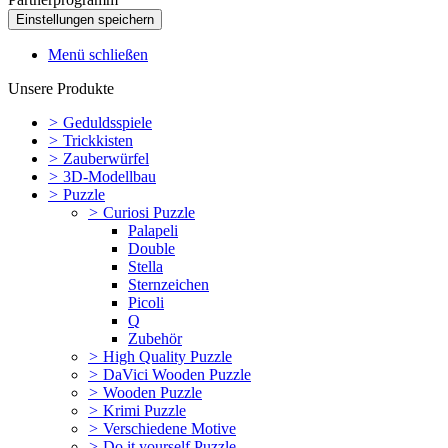
Menü schließen
Unsere Produkte
>
Geduldsspiele
>
Trickkisten
>
Zauberwürfel
>
3D-Modellbau
>
Puzzle
>
Curiosi Puzzle
Palapeli
Double
Stella
Sternzeichen
Picoli
Q
Zubehör
>
High Quality Puzzle
>
DaVici Wooden Puzzle
>
Wooden Puzzle
>
Krimi Puzzle
>
Verschiedene Motive
>
Do it yourself Puzzle