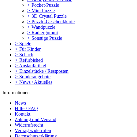
>
Pocket-Puzzle
>
Mini Puzzle
>
3D Crystal Puzzle
>
Puzzle-Geschenkkarte
>
Wandpuzzle
>
Radiergummi
>
Sonstige Puzzle
>
Spiele
>
Für Kinder
>
Schach
>
Refurbished
>
Auslaufartikel
>
Einzelstücke / Restposten
>
Sonderangebote
>
News / Aktuelles
Informationen
News
Hilfe / FAQ
Kontakt
Zahlung und Versand
Widerrufsrecht
Vertrag widerrufen
Datenschutzerklärung