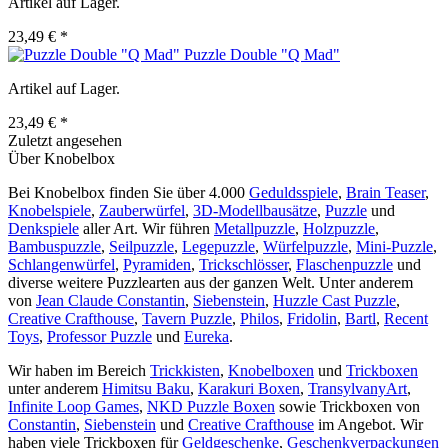
Artikel auf Lager.
23,49 € *
Puzzle Double "Q Mad"
Artikel auf Lager.
23,49 € *
Zuletzt angesehen
Über Knobelbox
Bei Knobelbox finden Sie über 4.000
Geduldsspiele
,
Brain Teaser
,
Knobelspiele
,
Zauberwürfel
,
3D-Modellbausätze
,
Puzzle
und
Denkspiele
aller Art. Wir führen
Metallpuzzle
,
Holzpuzzle
,
Bambuspuzzle
,
Seilpuzzle
,
Legepuzzle
,
Würfelpuzzle
,
Mini-Puzzle
,
Schlangenwürfel
,
Pyramiden
,
Trickschlösser
,
Flaschenpuzzle
und
diverse weitere Puzzlearten aus der ganzen Welt. Unter anderem
von
Jean Claude Constantin
,
Siebenstein
,
Huzzle Cast Puzzle
,
Creative Crafthouse
,
Tavern Puzzle
,
Philos
,
Fridolin
,
Bartl
,
Recent
Toys
,
Professor Puzzle
und
Eureka
.
Wir haben im Bereich
Trickkisten
,
Knobelboxen
und
Trickboxen
unter anderem
Himitsu Baku
,
Karakuri Boxen
,
TransylvanyArt
,
Infinite Loop Games
,
NKD Puzzle Boxen
sowie Trickboxen von
Constantin
,
Siebenstein
und
Creative Crafthouse
im Angebot. Wir
haben viele Trickboxen für
Geldgeschenke
,
Geschenkverpackungen