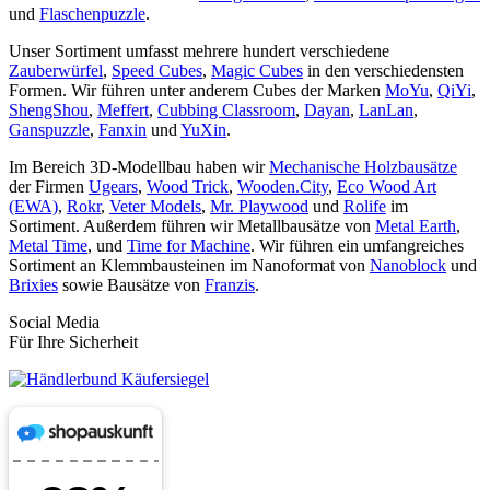
und
Flaschenpuzzle
.
Unser Sortiment umfasst mehrere hundert verschiedene
Zauberwürfel
,
Speed Cubes
,
Magic Cubes
in den verschiedensten
Formen. Wir führen unter anderem Cubes der Marken
MoYu
,
QiYi
,
ShengShou
,
Meffert
,
Cubbing Classroom
,
Dayan
,
LanLan
,
Ganspuzzle
,
Fanxin
und
YuXin
.
Im Bereich 3D-Modellbau haben wir
Mechanische Holzbausätze
der Firmen
Ugears
,
Wood Trick
,
Wooden.City
,
Eco Wood Art
(EWA)
,
Rokr
,
Veter Models
,
Mr. Playwood
und
Rolife
im
Sortiment. Außerdem führen wir Metallbausätze von
Metal Earth
,
Metal Time
, und
Time for Machine
. Wir führen ein umfangreiches
Sortiment an Klemmbausteinen im Nanoformat von
Nanoblock
und
Brixies
sowie Bausätze von
Franzis
.
Social Media
Für Ihre Sicherheit